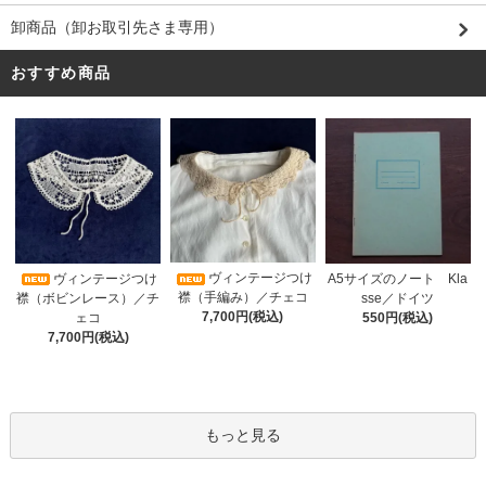
卸商品（卸お取引先さま専用）
おすすめ商品
ヴィンテージつけ
A5サイズのノート Kla
ヴィンテージつけ
襟（手編み）／チェコ
sse／ドイツ
襟（ボビンレース）／チ
7,700円(税込)
550円(税込)
ェコ
7,700円(税込)
もっと見る