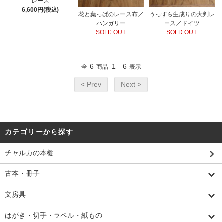
レース
6,600円(税込)
花と葉っぱのレース布／
うっすら生成りの大判レ
ハンガリー
ース／ドイツ
SOLD OUT
SOLD OUT
6
1
6
全
商品
-
表示
< Prev
Next >
カテゴリーから探す
チャルカの本棚
古本・冊子
文房具
はがき・切手・ラベル・紙もの