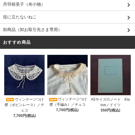
丹羽裕美子（布小物）
役に立たないねこ
卸商品（卸お取引先さま専用）
おすすめ商品
ヴィンテージつけ
A5サイズのノート Kla
ヴィンテージつけ
襟（手編み）／チェコ
sse／ドイツ
襟（ボビンレース）／チ
7,700円(税込)
550円(税込)
ェコ
7,700円(税込)