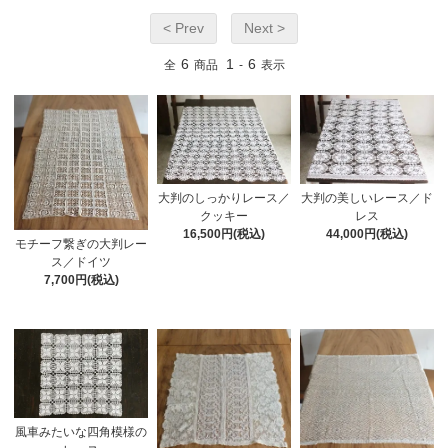
< Prev
Next >
6
1
6
全
商品
-
表示
大判のしっかりレース／
大判の美しいレース／ド
クッキー
レス
16,500円(税込)
44,000円(税込)
モチーフ繋ぎの大判レー
ス／ドイツ
7,700円(税込)
風車みたいな四角模様の