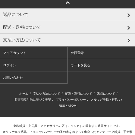
返品について
配送・送料について
支払い方法について
マイアカウント
会員登録
ログイン
カートを見る
お問い合わせ
ホーム
/
支払い方法について
/
配送・送料について
/
返品について
/
特定商取引法に基づく表記
/
プライバシーポリシー
/
メルマガ登録・解除
/ /
RSS
/
ATOM
東欧雑貨・文房具・アクセサリーの店
［チャルカ］
の運営する通販サイトです。
オリジナル文房具、チェコやハンガリーの蚤の市をめぐって出会ったアンティーク雑貨、手芸素