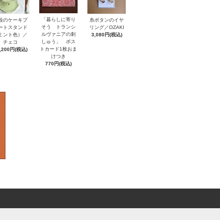
「暮らしに寄り
段のケーキプ
糸ボタンのイヤ
そう トランシ
ートスタンド
リング／OZAKI
ルヴァニアの刺
ミント色）／
3,080円(税込)
しゅう」 ポス
チェコ
トカード1枚おま
,200円(税込)
けつき
770円(税込)