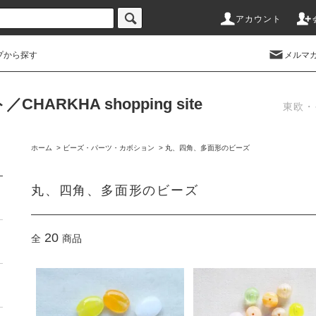
アカウント
プから探す
メルマ
RKHA shopping site
東欧・
ホーム
>
ビーズ・パーツ・カボション
>
丸、四角、多面形のビーズ
丸、四角、多面形のビーズ
20
全
商品