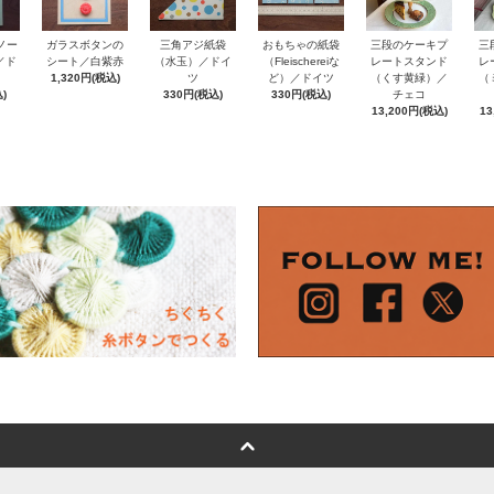
ノー
おもちゃの紙袋
ガラスボタンの
三角アジ紙袋
三段のケーキプ
三
e／ド
（Fleischereiな
シート／白紫赤
（水玉）／ドイ
レートスタンド
レ
ど）／ドイツ
1,320円(税込)
ツ
（くす黄緑）／
（
)
330円(税込)
330円(税込)
チェコ
13,200円(税込)
13