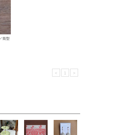
／筒型
<
1
>