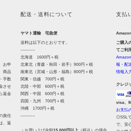
配送・送料について
支払
ヤマト運輸 宅急便
Amazon
送料は以下のとおりです。
ご購入
----------
てご利
北海道 1600円＋税
Amaz
、お申
北東北（青森・秋田・岩手）900円＋税
報・配
、商品
南東北（宮城・山形・福島）800円＋税
情報入
・手数
関東・信越 700円＋税
クレジ
金させ
北陸・中部 600円＋税
ら返金
関西・中国 600円＋税
四国・九州 700円＋税
visa、
沖縄 1700円＋税
お支払
の責任
----------
◎SS
は、返
で、安
・お買い上げ金額
15,000円以上
（税込）の場合