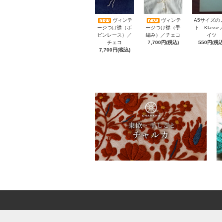
A5サイズの
ヴィンテ
ヴィンテ
ト Klass
ージつけ襟（ボ
ージつけ襟（手
イツ
ビンレース）／
編み）／チェコ
550円(税込
チェコ
7,700円(税込)
7,700円(税込)