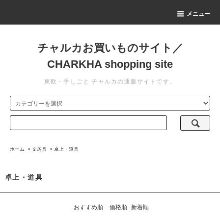
メニュー
チャルカお買いものサイト／
CHARKHA shopping site
東欧・手しごと チャルカの通販サイトです。
ホーム
>
文房具
>
卓上・道具
卓上・道具
おすすめ順
価格順
新着順