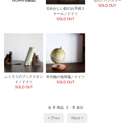
16,500円(税込)
もの／ハンガリー
SOLD OUT
古めかしい鉄のお手紙ス
ケール／ドイツ
SOLD OUT
ふくろうのブックスタン
年代物の地球儀／ドイツ
ド／ドイツ
SOLD OUT
SOLD OUT
8
1
8
全
商品
-
表示
< Prev
Next >