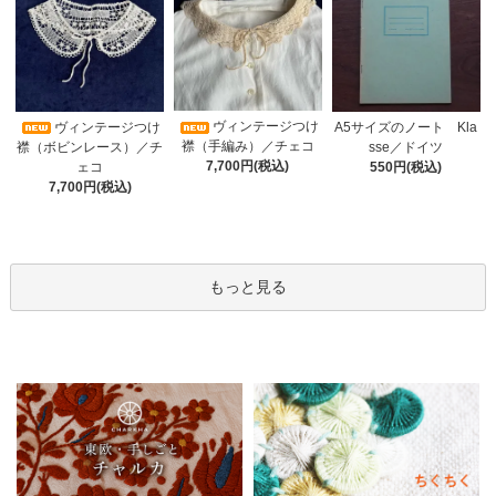
ヴィンテージつけ
A5サイズのノート Kla
ヴィンテージつけ
襟（手編み）／チェコ
sse／ドイツ
襟（ボビンレース）／チ
7,700円(税込)
550円(税込)
ェコ
7,700円(税込)
もっと見る