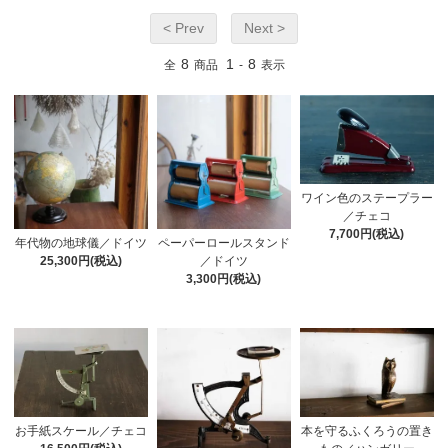
< Prev
Next >
8
1
8
全
商品
-
表示
ワイン色のステープラー
／チェコ
7,700円(税込)
年代物の地球儀／ドイツ
ペーパーロールスタンド
25,300円(税込)
／ドイツ
3,300円(税込)
お手紙スケール／チェコ
本を守るふくろうの置き