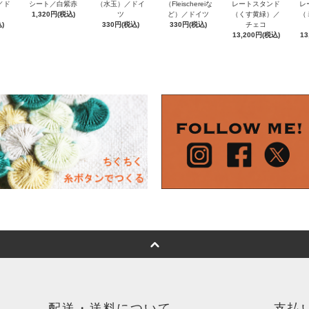
e／ド
（Fleischereiな
シート／白紫赤
（水玉）／ドイ
レートスタンド
レ
ど）／ドイツ
1,320円(税込)
ツ
（くす黄緑）／
（
)
330円(税込)
330円(税込)
チェコ
13,200円(税込)
13
配送・送料について
支払