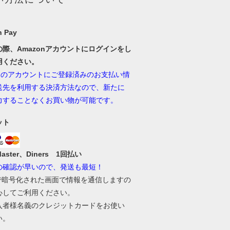
 Pay
の際、Amazonアカウントにログインをし
用ください。
onのアカウントにご登録済みのお支払い情
送先を利用する決済方法なので、新たに
力することなくお買い物が可能です。
ット
Master、Diners 1回払い
の確認が早いので、発送も最短！
Lで暗号化された画面で情報を通信しますの
心してご利用ください。
入者様名義のクレジットカードをお使い
い。