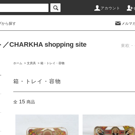
アカウント
プから探す
メルマ
RKHA shopping site
東欧・
ホーム
>
文房具
>
箱・トレイ・容物
箱・トレイ・容物
15
全
商品