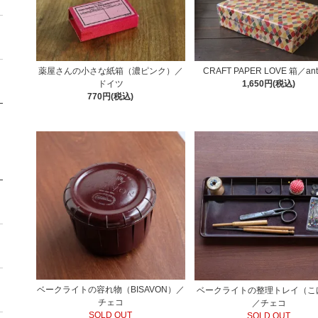
薬屋さんの小さな紙箱（濃ピンク）／
CRAFT PAPER LOVE 箱／ant
ドイツ
1,650円(税込)
770円(税込)
ベークライトの容れ物（BISAVON）／
ベークライトの整理トレイ（こ
チェコ
／チェコ
SOLD OUT
SOLD OUT