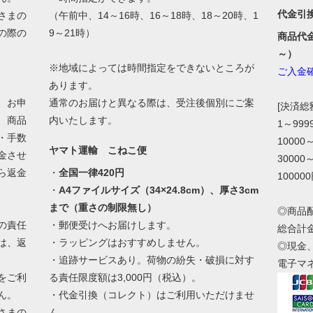
代金引
さまの
（午前中、14～16時、16～18時、18～20時、1
の際の
9～21時）
商品代
。
～）
※地域によっては時間指定をできないところが
ご入金
あります。
、お申
通常のお届けと異なる際は、受注後個別にご案
[決済
、商品
内いたします。
1～99
・手数
10000
ヤマト運輸 こねこ便
金させ
30000
ら返金
・
全国一律420円
10000
・
A4ファイルサイズ（34×24.8cm）、厚さ3cm
まで（重さの制限無し）
◎商品
の責任
・郵便受けへお届けします。
総合計
は、返
・ラッピングはおすすめしません。
◎現金
・追跡サービスあり。荷物の紛失・破損に対す
電子マ
をご利
る責任限度額は3,000円（税込）。
ん。
・代金引換（コレクト）はご利用いただけませ
さまの
ん。