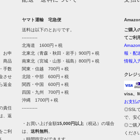
ヤマト運輸 宅急便
Amazon
送料は以下のとおりです。
ご購入
----------
てご利
北海道 1600円＋税
Amaz
、お申
北東北（青森・秋田・岩手）900円＋税
報・配
、商品
南東北（宮城・山形・福島）800円＋税
情報入
・手数
関東・信越 700円＋税
クレジ
金させ
北陸・中部 600円＋税
ら返金
関西・中国 600円＋税
四国・九州 700円＋税
visa、
沖縄 1700円＋税
お支払
の責任
----------
◎SS
は、返
で、安
・お買い上げ金額
15,000円以上
（税込）の場合
◎ご購
をご利
は、
送料無料
。
くださ
ん。
・時間指定ができます。