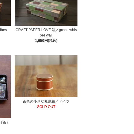
ibes
CRAFT PAPER LOVE 箱／green whis
per wall
1,650円(税込)
茶色の小さな丸紙箱／ドイツ
SOLD OUT
げ茶）