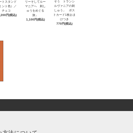
そう トランシ
ートスタンド
リーそしてルー
ルヴァニアの刺
ミント色）／
マニアへ 刺し
しゅう」 ポス
チェコ
ゅうをめぐる
トカード1枚おま
,200円(税込)
旅」
けつき
1,100円(税込)
770円(税込)
い方法について