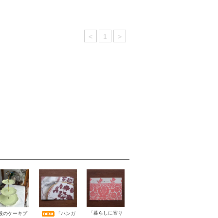
<
1
>
「暮らしに寄り
段のケーキプ
「ハンガ