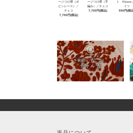
ト Klass
ージつけ襟（ボ
ージつけ襟（手
イツ
ビンレース）／
編み）／チェコ
550円(税込
チェコ
7,700円(税込)
7,700円(税込)
返品について