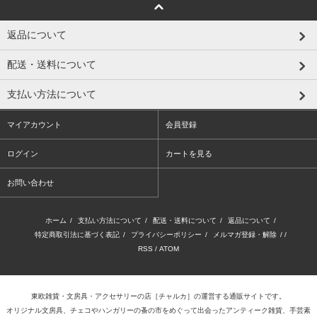
返品について
配送・送料について
支払い方法について
マイアカウント
会員登録
ログイン
カートを見る
お問い合わせ
ホーム
/
支払い方法について
/
配送・送料について
/
返品について
/
特定商取引法に基づく表記
/
プライバシーポリシー
/
メルマガ登録・解除
/ /
RSS
/
ATOM
東欧雑貨・文房具・アクセサリーの店
［チャルカ］
の運営する通販サイトです。
オリジナル文房具、チェコやハンガリーの蚤の市をめぐって出会ったアンティーク雑貨、手芸素