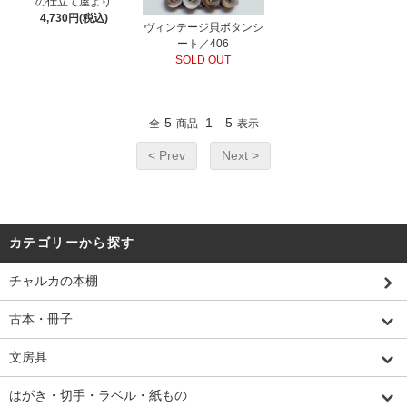
の仕立て屋より
4,730円(税込)
ヴィンテージ貝ボタンシ
ート／406
SOLD OUT
5
1
5
全
商品
-
表示
< Prev
Next >
カテゴリーから探す
チャルカの本棚
古本・冊子
文房具
はがき・切手・ラベル・紙もの