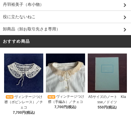
丹羽裕美子（布小物）
役に立たないねこ
卸商品（卸お取引先さま専用）
おすすめ商品
ヴィンテージつけ
A5サイズのノート Kla
ヴィンテージつけ
襟（手編み）／チェコ
sse／ドイツ
襟（ボビンレース）／チ
7,700円(税込)
550円(税込)
ェコ
7,700円(税込)