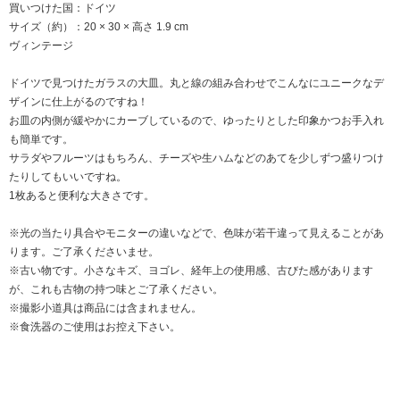
買いつけた国：ドイツ
サイズ（約）：20 × 30 × 高さ 1.9 cm
ヴィンテージ
ドイツで見つけたガラスの大皿。丸と線の組み合わせでこんなにユニークなデ
ザインに仕上がるのですね！
お皿の内側が緩やかにカーブしているので、ゆったりとした印象かつお手入れ
も簡単です。
サラダやフルーツはもちろん、チーズや生ハムなどのあてを少しずつ盛りつけ
たりしてもいいですね。
1枚あると便利な大きさです。
※光の当たり具合やモニターの違いなどで、色味が若干違って見えることがあ
ります。ご了承くださいませ。
※古い物です。小さなキズ、ヨゴレ、経年上の使用感、古びた感があります
が、これも古物の持つ味とご了承ください。
※撮影小道具は商品には含まれません。
※食洗器のご使用はお控え下さい。