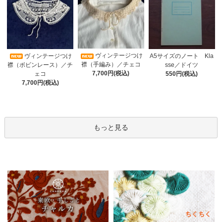
ヴィンテージつけ
A5サイズのノート Kla
ヴィンテージつけ
襟（手編み）／チェコ
sse／ドイツ
襟（ボビンレース）／チ
7,700円(税込)
550円(税込)
ェコ
7,700円(税込)
もっと見る