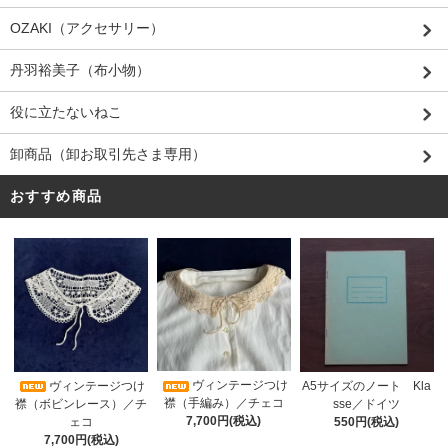
OZAKI（アクセサリー）
丹羽裕美子（布小物）
役に立たないねこ
卸商品（卸お取引先さま専用）
おすすめ商品
ヴィンテージつけ
A5サイズのノート Kla
ヴィンテージつけ
襟（手編み）／チェコ
sse／ドイツ
襟（ボビンレース）／チ
7,700円(税込)
550円(税込)
ェコ
7,700円(税込)