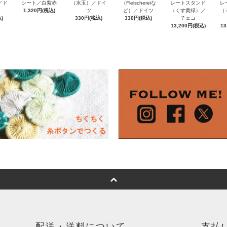
e／ド
（Fleischereiな
シート／白紫赤
（水玉）／ドイ
レートスタンド
レ
ど）／ドイツ
1,320円(税込)
ツ
（くす黄緑）／
（
)
330円(税込)
330円(税込)
チェコ
13,200円(税込)
13
配送・送料について
支払