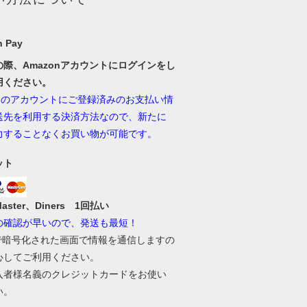
 Pay
の際、Amazonアカウントにログインをし
用ください。
onのアカウントにご登録済みのお支払い情
送先を利用する決済方法なので、新たに
力することなくお買い物が可能です。
ット
Master、Diners 1回払い
の確認が早いので、発送も最短！
Lで暗号化された画面で情報を通信しますの
心してご利用ください。
入者様名義のクレジットカードをお使い
い。