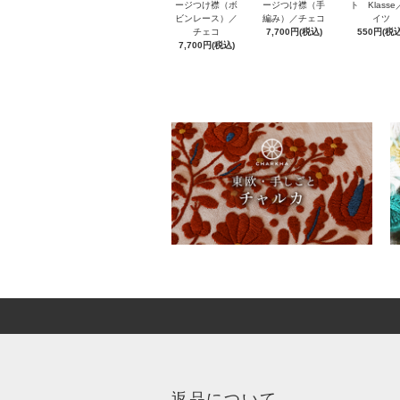
ト Klass
ージつけ襟（ボ
ージつけ襟（手
イツ
ビンレース）／
編み）／チェコ
550円(税込
チェコ
7,700円(税込)
7,700円(税込)
返品について