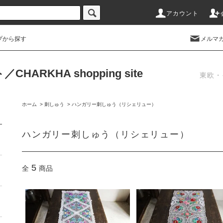
アカウント
プから探す
メルマ
RKHA shopping site
東欧・
ホーム
>
刺しゅう
>
ハンガリー刺しゅう（リシェリュー）
ハンガリー刺しゅう（リシェリュー）
5
全
商品