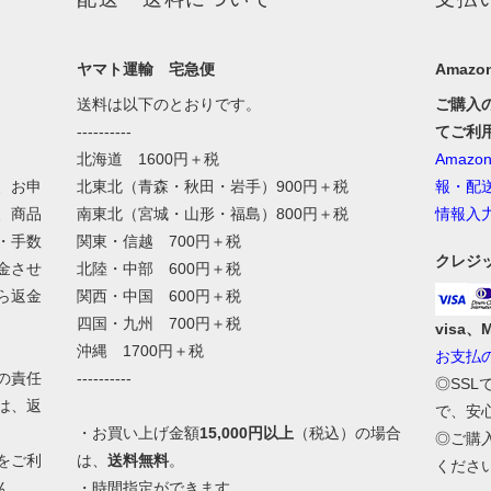
ヤマト運輸 宅急便
Amazon
送料は以下のとおりです。
ご購入
----------
てご利
北海道 1600円＋税
Amaz
、お申
北東北（青森・秋田・岩手）900円＋税
報・配
、商品
南東北（宮城・山形・福島）800円＋税
情報入
・手数
関東・信越 700円＋税
クレジ
金させ
北陸・中部 600円＋税
ら返金
関西・中国 600円＋税
四国・九州 700円＋税
visa、
沖縄 1700円＋税
お支払
の責任
----------
◎SS
は、返
で、安
・お買い上げ金額
15,000円以上
（税込）の場合
◎ご購
をご利
は、
送料無料
。
くださ
ん。
・時間指定ができます。