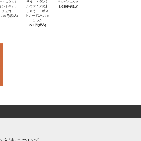
そう トランシ
ートスタンド
リング／OZAKI
ルヴァニアの刺
ミント色）／
3,080円(税込)
しゅう」 ポス
チェコ
トカード1枚おま
,200円(税込)
けつき
770円(税込)
い方法について