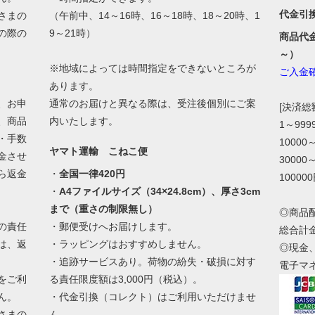
代金引
さまの
（午前中、14～16時、16～18時、18～20時、1
の際の
9～21時）
商品代
。
～）
※地域によっては時間指定をできないところが
ご入金
あります。
、お申
通常のお届けと異なる際は、受注後個別にご案
[決済
、商品
内いたします。
1～99
・手数
10000
ヤマト運輸 こねこ便
金させ
30000
ら返金
・
全国一律420円
10000
・
A4ファイルサイズ（34×24.8cm）、厚さ3cm
まで（重さの制限無し）
◎商品
の責任
・郵便受けへお届けします。
総合計
は、返
・ラッピングはおすすめしません。
◎現金
・追跡サービスあり。荷物の紛失・破損に対す
電子マ
をご利
る責任限度額は3,000円（税込）。
ん。
・代金引換（コレクト）はご利用いただけませ
さまの
ん。