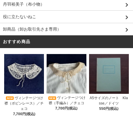
丹羽裕美子（布小物）
役に立たないねこ
卸商品（卸お取引先さま専用）
おすすめ商品
ヴィンテージつけ
A5サイズのノート Kla
ヴィンテージつけ
襟（手編み）／チェコ
sse／ドイツ
襟（ボビンレース）／チ
7,700円(税込)
550円(税込)
ェコ
7,700円(税込)