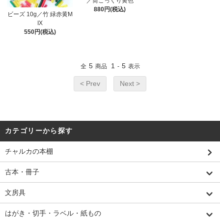
／筒こっくり黄色
880円(税込)
ビーズ 10g／竹 緑赤黄M
IX
550円(税込)
5
1
5
全
商品
-
表示
< Prev
Next >
カテゴリーから探す
チャルカの本棚
古本・冊子
文房具
はがき・切手・ラベル・紙もの