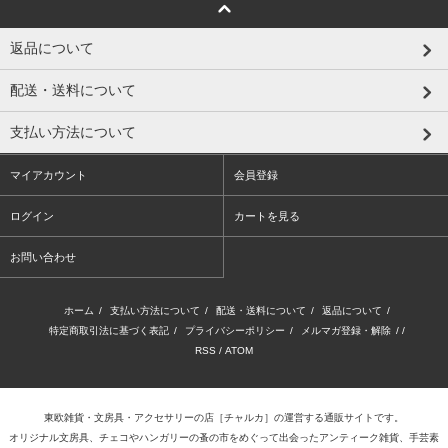
返品について
配送・送料について
支払い方法について
マイアカウント
会員登録
ログイン
カートを見る
お問い合わせ
ホーム
/
支払い方法について
/
配送・送料について
/
返品について
/
特定商取引法に基づく表記
/
プライバシーポリシー
/
メルマガ登録・解除
/ /
RSS
/
ATOM
東欧雑貨・文房具・アクセサリーの店
［チャルカ］
の運営する通販サイトです。
オリジナル文房具、チェコやハンガリーの蚤の市をめぐって出会ったアンティーク雑貨、手芸素