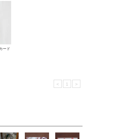
すカード
<
1
>