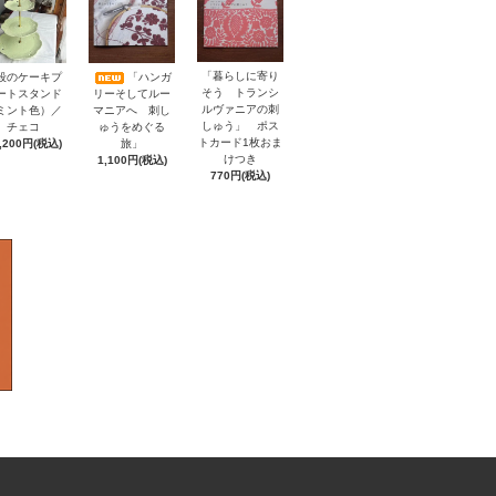
「暮らしに寄り
段のケーキプ
「ハンガ
そう トランシ
ートスタンド
リーそしてルー
ルヴァニアの刺
ミント色）／
マニアへ 刺し
しゅう」 ポス
チェコ
ゅうをめぐる
トカード1枚おま
,200円(税込)
旅」
けつき
1,100円(税込)
770円(税込)