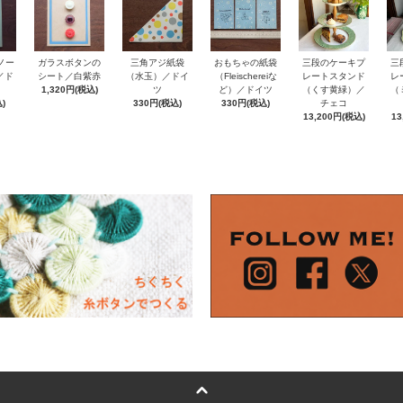
ノー
おもちゃの紙袋
ガラスボタンの
三角アジ紙袋
三段のケーキプ
三
e／ド
（Fleischereiな
シート／白紫赤
（水玉）／ドイ
レートスタンド
レ
ど）／ドイツ
1,320円(税込)
ツ
（くす黄緑）／
（
)
330円(税込)
330円(税込)
チェコ
13,200円(税込)
13