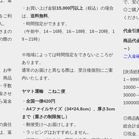
は、返
で、安
・お買い上げ金額
15,000円以上
（税込）の場合
◎ご購
をご利
は、
送料無料
。
くださ
ん。
・時間指定ができます。
代金引
さまの
（午前中、14～16時、16～18時、18～20時、1
の際の
9～21時）
商品代
。
～）
※地域によっては時間指定をできないところが
ご入金
あります。
、お申
通常のお届けと異なる際は、受注後個別にご案
[決済
、商品
内いたします。
1～99
・手数
10000
ヤマト運輸 こねこ便
金させ
30000
ら返金
・
全国一律420円
10000
・
A4ファイルサイズ（34×24.8cm）、厚さ3cm
まで（重さの制限無し）
◎商品
の責任
・郵便受けへお届けします。
総合計
は、返
・ラッピングはおすすめしません。
◎現金