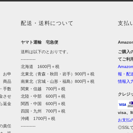
配送・送料について
支払
ヤマト運輸 宅急便
Amazon
送料は以下のとおりです。
ご購入
----------
てご利
北海道 1600円＋税
Amaz
、お申
北東北（青森・秋田・岩手）900円＋税
報・配
、商品
南東北（宮城・山形・福島）800円＋税
情報入
・手数
関東・信越 700円＋税
クレジ
金させ
北陸・中部 600円＋税
ら返金
関西・中国 600円＋税
四国・九州 700円＋税
visa、
沖縄 1700円＋税
お支払
の責任
----------
◎SS