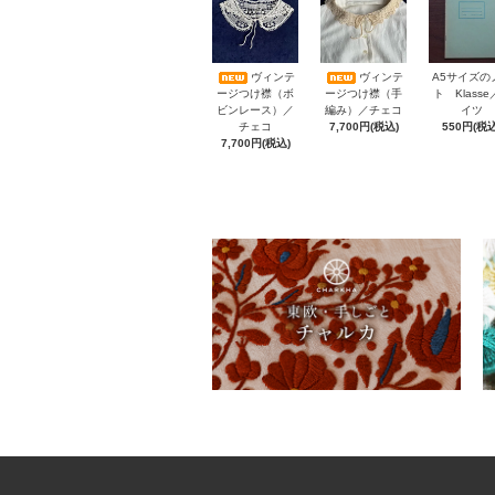
A5サイズの
ヴィンテ
ヴィンテ
ト Klass
ージつけ襟（ボ
ージつけ襟（手
イツ
ビンレース）／
編み）／チェコ
550円(税込
チェコ
7,700円(税込)
7,700円(税込)