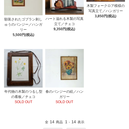
木製フォークロア模様の
写真立て／ハンガリー
3,850円(税込)
ハート溢れる木製の写真
額装されたゴブラン刺し
立て／チェコ
ゅうのパンジー／ハンガ
9,350円(税込)
リー
5,500円(税込)
年代物の木製のつるし型
春のパンジーの絵／ハン
の看板／チェコ
ガリー
SOLD OUT
SOLD OUT
14
1
14
全
商品
-
表示