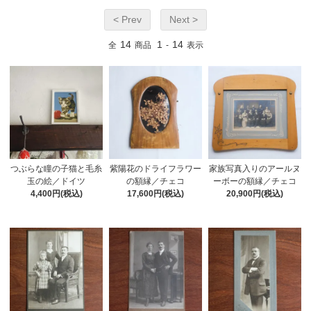
< Prev
Next >
14
1
14
全
商品
-
表示
紫陽花のドライフラワー
家族写真入りのアールヌ
つぶらな瞳の子猫と毛糸
の額縁／チェコ
ーボーの額縁／チェコ
玉の絵／ドイツ
17,600円(税込)
20,900円(税込)
4,400円(税込)