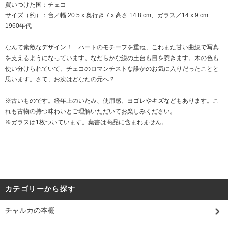
買いつけた国：チェコ
サイズ（約）：台／幅 20.5 x 奥行き 7 x 高さ 14.8 cm、ガラス／14 x 9 cm
1960年代
なんて素敵なデザイン！ ハートのモチーフを重ね、これまた甘い曲線で写真
を支えるようになっています。なだらかな線の土台も目を惹きます。木の色も
使い分けられていて、チェコのロマンチストな誰かのお気に入りだったことと
思います。さて、お次はどなたの元へ？
※古いものです。経年上のいたみ、使用感、ヨゴレやキズなどもあります。こ
れも古物の持つ味わいとご理解いただいてお楽しみください。
※ガラスは1枚ついています。葉書は商品に含まれません。
カテゴリーから探す
チャルカの本棚