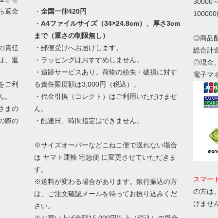
30000
ら返金
・
全国一律420円
10000
・
A4ファイルサイズ（34×24.8cm）、厚さ3cm
まで（重さの制限無し）
◎商品
の責任
・郵便受けへお届けします。
総合計
は、返
・ラッピングはおすすめしません。
◎現金
・追跡サービスあり。荷物の紛失・破損に対す
電子マ
をご利
る責任限度額は3,000円（税込）。
ん。
・代金引換（コレクト）はご利用いただけませ
さまの
ん。
の際の
・配達日、時間指定はできません。
。
※サイズオーバーなどこねこ便で送れない場合
は ヤマト運輸 宅急便 に変更させていただきま
す。
スマー
※送料が変わる場合があります。銀行振込の方
の方は
は、ご注文確認メールを待ってお振り込みくだ
けませ
さい。