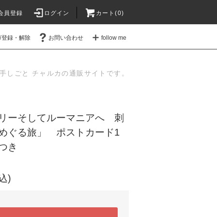
会員登録
ログイン
カート(
0
)
ガ登録・解除
お問い合わせ
follow me
手しごと チャルカの通販サイトです。
リーそしてルーマニアへ 刺
めぐる旅」 ポストカード1
つき
込)