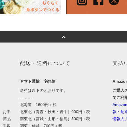
配送・送料について
支払
ヤマト運輸 宅急便
Amazon
送料は以下のとおりです。
ご購入
----------
てご利
北海道 1600円＋税
Amaz
、お申
北東北（青森・秋田・岩手）900円＋税
報・配
、商品
南東北（宮城・山形・福島）800円＋税
情報入
・手数
関東・信越 700円＋税