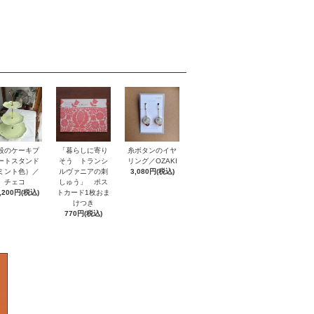
「暮らしに寄り
段のケーキプ
糸ボタンのイヤ
そう トランシ
ートスタンド
リング／OZAKI
ルヴァニアの刺
ミント色）／
3,080円(税込)
しゅう」 ポス
チェコ
トカード1枚おま
,200円(税込)
けつき
770円(税込)