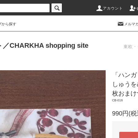
アカウント
プから探す
メルマ
RKHA shopping site
東欧・
「ハンガ
しゅうを
枚おまけ
CB-016
990円(税