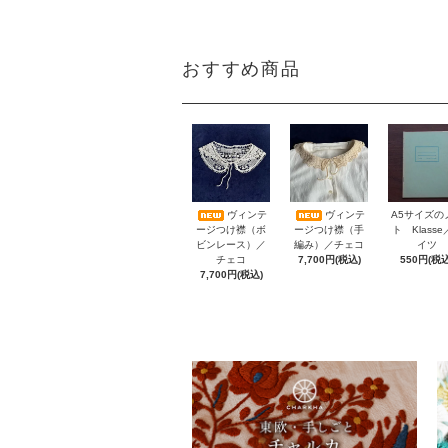
おすすめ商品
A5サイズの
ヴィンテ
ヴィンテ
ト Klass
ージつけ襟（ボ
ージつけ襟（手
イツ
ビンレース）／
編み）／チェコ
550円(税込
チェコ
7,700円(税込)
7,700円(税込)