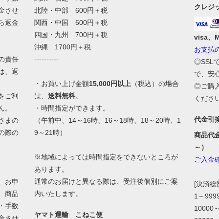
クレジ
金させ
北陸・中部 600円＋税
ら返金
関西・中国 600円＋税
四国・九州 700円＋税
visa、
沖縄 1700円＋税
お支払
の責任
----------
◎SS
は、返
で、安
・お買い上げ金額
15,000円以上
（税込）の場合
◎ご購
をご利
は、
送料無料
。
くださ
ん。
・時間指定ができます。
代金引
さまの
（午前中、14～16時、16～18時、18～20時、1
の際の
9～21時）
商品代
。
～）
※地域によっては時間指定をできないところが
ご入金
あります。
、お申
通常のお届けと異なる際は、受注後個別にご案
[決済
、商品
内いたします。
1～99
・手数
10000
ヤマト運輸 こねこ便
金させ