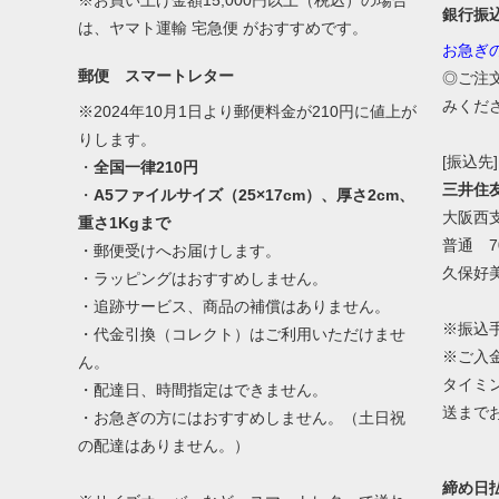
※お買い上げ金額15,000円以上（税込）の場合
銀行振
は、ヤマト運輸 宅急便 がおすすめです。
お急ぎ
郵便 スマートレター
◎ご注
みくだ
※2024年10月1日より郵便料金が210円に値上が
りします。
[振込先]
・
全国一律210円
三井住
・
A5ファイルサイズ（25×17cm）、厚さ2cm、
大阪西
重さ1Kgまで
普通 70
・郵便受けへお届けします。
久保好
・ラッピングはおすすめしません。
・追跡サービス、商品の補償はありません。
※振込
・代金引換（コレクト）はご利用いただけませ
※ご入
ん。
タイミ
・配達日、時間指定はできません。
送まで
・お急ぎの方にはおすすめしません。（土日祝
の配達はありません。）
締め日払