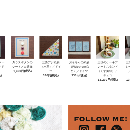
ノー
おもちゃの紙袋
ガラスボタンの
三角アジ紙袋
三段のケーキプ
三
e／ド
（Fleischereiな
シート／白紫赤
（水玉）／ドイ
レートスタンド
レ
ど）／ドイツ
1,320円(税込)
ツ
（くす黄緑）／
（
)
330円(税込)
330円(税込)
チェコ
13,200円(税込)
13