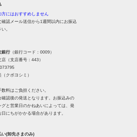
込
の方にはおすすめしません
文確認メール送信から1週間以内にお振込
さい。
友銀行
（銀行コード：0009）
支店（支店番号：443）
73795
美（クボヨシミ）
手数料はご負担ください。
金確認後の発送となります。お振込みの
ングと営業日のかねあいによっては、発
お日にちがかかる場合があります。
い(卸先さまのみ)