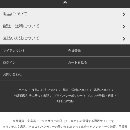
返品について
配送・送料について
支払い方法について
マイアカウント
会員登録
ログイン
カートを見る
お問い合わせ
ホーム
/
支払い方法について
/
配送・送料について
/
返品について
/
特定商取引法に基づく表記
/
プライバシーポリシー
/
メルマガ登録・解除
/ /
RSS
/
ATOM
東欧雑貨・文房具・アクセサリーの店
［チャルカ］
の運営する通販サイトです。
オリジナル文房具、チェコやハンガリーの蚤の市をめぐって出会ったアンティーク雑貨、手芸素