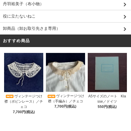
丹羽裕美子（布小物）
役に立たないねこ
卸商品（卸お取引先さま専用）
おすすめ商品
ヴィンテージつけ
A5サイズのノート Kla
ヴィンテージつけ
襟（手編み）／チェコ
sse／ドイツ
襟（ボビンレース）／チ
7,700円(税込)
550円(税込)
ェコ
7,700円(税込)