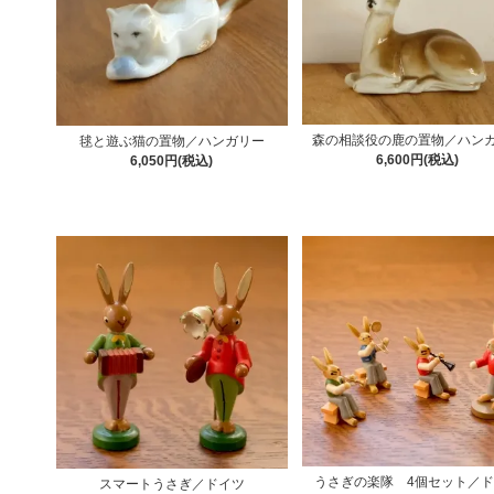
森の相談役の鹿の置物／ハン
毬と遊ぶ猫の置物／ハンガリー
6,600円(税込)
6,050円(税込)
うさぎの楽隊 4個セット／
スマートうさぎ／ドイツ