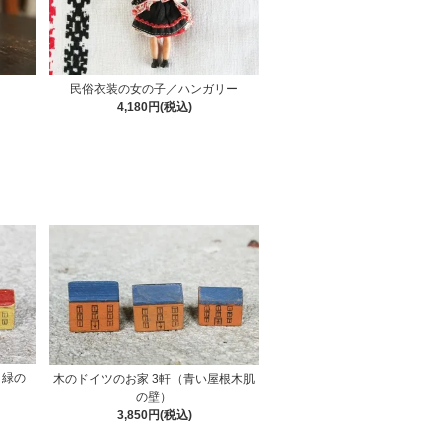
民俗衣装の女の子／ハンガリー
4,180円(税込)
と緑の
木のドイツのお家 3軒（青い屋根木肌
の壁）
3,850円(税込)