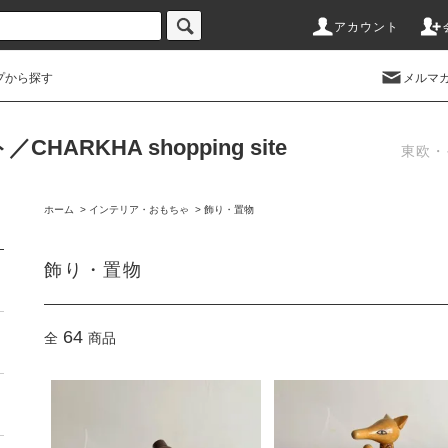
アカウント
プから探す
メルマ
RKHA shopping site
東欧・
ホーム
>
インテリア・おもちゃ
>
飾り・置物
飾り・置物
64
全
商品