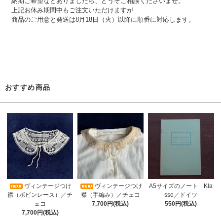
納期ご希望などありましたら、どうぞご相談くださいませ。
上記お休み期間中もご注文いただけますが
商品のご用意と発送は8月18日（火）以降に順番に対応します。
おすすめ商品
A5サイズのノート Kla
ヴィンテージつけ
ヴィンテージつけ
sse／ドイツ
襟（ボビンレース）／チ
襟（手編み）／チェコ
550円(税込)
ェコ
7,700円(税込)
7,700円(税込)