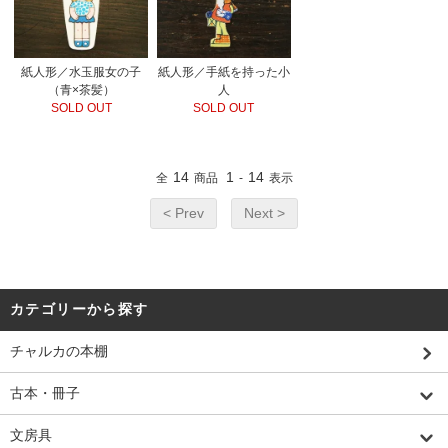
紙人形／水玉服女の子
紙人形／手紙を持った小
（青×茶髪）
人
SOLD OUT
SOLD OUT
14
1
14
全
商品
-
表示
< Prev
Next >
カテゴリーから探す
チャルカの本棚
古本・冊子
文房具