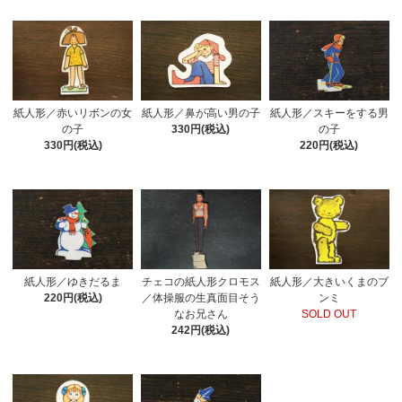
紙人形／赤いリボンの女
紙人形／鼻が高い男の子
紙人形／スキーをする男
の子
330円(税込)
の子
330円(税込)
220円(税込)
紙人形／ゆきだるま
チェコの紙人形クロモス
紙人形／大きいくまのブ
220円(税込)
／体操服の生真面目そう
ンミ
なお兄さん
SOLD OUT
242円(税込)