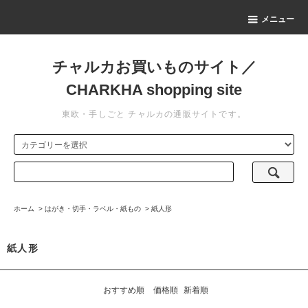
メニュー
チャルカお買いものサイト／
CHARKHA shopping site
東欧・手しごと チャルカの通販サイトです。
ホーム
>
はがき・切手・ラベル・紙もの
>
紙人形
紙人形
おすすめ順
価格順
新着順