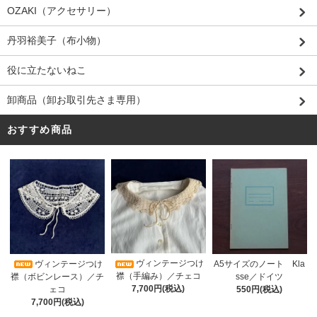
OZAKI（アクセサリー）
丹羽裕美子（布小物）
役に立たないねこ
卸商品（卸お取引先さま専用）
おすすめ商品
ヴィンテージつけ
A5サイズのノート Kla
ヴィンテージつけ
襟（手編み）／チェコ
sse／ドイツ
襟（ボビンレース）／チ
7,700円(税込)
550円(税込)
ェコ
7,700円(税込)