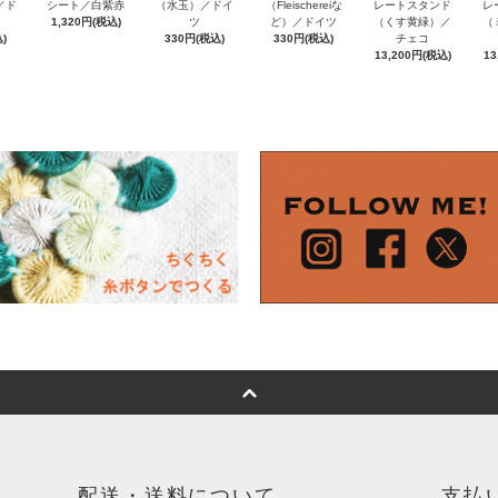
e／ド
（Fleischereiな
シート／白紫赤
（水玉）／ドイ
レートスタンド
レ
ど）／ドイツ
1,320円(税込)
ツ
（くす黄緑）／
（
)
330円(税込)
330円(税込)
チェコ
13,200円(税込)
13
配送・送料について
支払