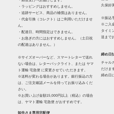
・郵便受けへお届けします。
久保好
・ラッピングはおすすめしません。
・追跡サービス、商品の補償はありません。
※振込
・代金引換（コレクト）はご利用いただけませ
※ご入
ん。
タイミ
・配達日、時間指定はできません。
送まで
・お急ぎの方にはおすすめしません。（土日祝
の配達はありません。）
締め日払
※サイズオーバーなど、スマートレターで送れ
チャル
ない場合は、レターパックライト、または ヤマ
だけま
ト運輸 宅急便 に変更させていただきます。
締め日
※送料が変わる場合があります。銀行振込の方
は、ご注文確認メールを待ってお振り込みくだ
さい。
※お買い上げ金額15,000円以上（税込）の場合
は、ヤマト運輸 宅急便 がおすすめです。
卸先さま専用宅配便