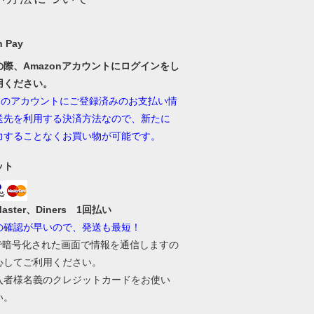
 Pay
の際、Amazonアカウントにログインをし
用ください。
onのアカウントにご登録済みのお支払い情
送先を利用する決済方法なので、新たに
力することなくお買い物が可能です。
ット
Master、Diners 1回払い
の確認が早いので、発送も最短！
Lで暗号化された画面で情報を通信しますの
心してご利用ください。
入者様名義のクレジットカードをお使い
い。