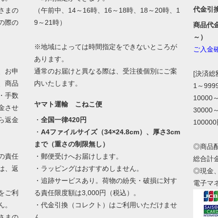
代金引
さまの
（午前中、14～16時、16～18時、18～20時、1
の際の
9～21時）
商品代
。
～）
※地域によっては時間指定をできないところが
ご入金
あります。
、お申
通常のお届けと異なる際は、受注後個別にご案
[決済
、商品
内いたします。
1～99
・手数
10000
ヤマト運輸 こねこ便
金させ
30000
ら返金
・
全国一律420円
10000
・
A4ファイルサイズ（34×24.8cm）、厚さ3cm
まで（重さの制限無し）
◎商品
の責任
・郵便受けへお届けします。
総合計
は、返
・ラッピングはおすすめしません。
◎現金
・追跡サービスあり。荷物の紛失・破損に対す
電子マ
をご利
る責任限度額は3,000円（税込）。
ん。
・代金引換（コレクト）はご利用いただけませ
さまの
ん。