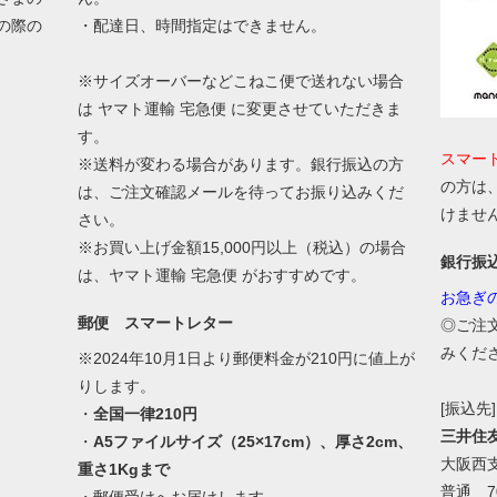
の際の
・配達日、時間指定はできません。
。
※サイズオーバーなどこねこ便で送れない場合
は ヤマト運輸 宅急便 に変更させていただきま
す。
スマー
※送料が変わる場合があります。銀行振込の方
の方は
は、ご注文確認メールを待ってお振り込みくだ
けませ
さい。
※お買い上げ金額15,000円以上（税込）の場合
銀行振
は、ヤマト運輸 宅急便 がおすすめです。
お急ぎ
郵便 スマートレター
◎ご注
みくだ
※2024年10月1日より郵便料金が210円に値上が
りします。
[振込先]
・
全国一律210円
三井住
・
A5ファイルサイズ（25×17cm）、厚さ2cm、
大阪西
重さ1Kgまで
普通 70