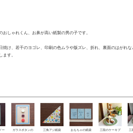
のおしゃれくん、お鼻が高い紙製の男の子です。
日焼け、若干のヨゴレ、印刷の色ムラや版ズレ、折れ、裏面のはがれな
します。
ノー
おもちゃの紙袋
ガラスボタンの
三角アジ紙袋
三段のケーキプ
三