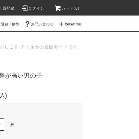
会員登録
ログイン
カート(
0
)
ガ登録・解除
お問い合わせ
follow me
手しごと チャルカの通販サイトです。
鼻が高い男の子
込)
枚