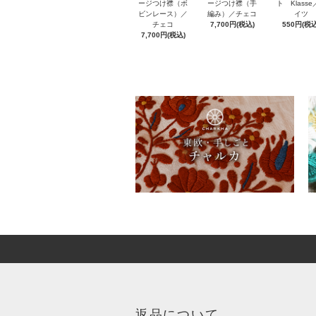
ト Klass
ージつけ襟（ボ
ージつけ襟（手
イツ
ビンレース）／
編み）／チェコ
550円(税込
チェコ
7,700円(税込)
7,700円(税込)
返品について