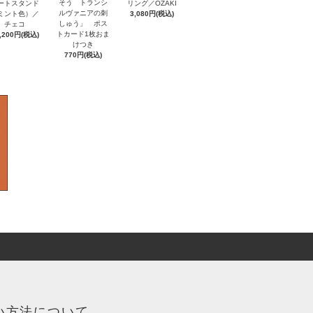
そう トランシ
ートスタンド
リング／OZAKI
ルヴァニアの刺
ミント色）／
3,080円(税込)
しゅう」 ポス
チェコ
トカード1枚おま
,200円(税込)
けつき
770円(税込)
い方法について