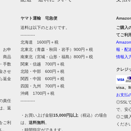
ヤマト運輸 宅急便
Amazon
送料は以下のとおりです。
ご購入
----------
てご利
北海道 1600円＋税
Amaz
、お申
北東北（青森・秋田・岩手）900円＋税
報・配
、商品
南東北（宮城・山形・福島）800円＋税
情報入
・手数
関東・信越 700円＋税
クレジ
金させ
北陸・中部 600円＋税
ら返金
関西・中国 600円＋税
四国・九州 700円＋税
visa、
沖縄 1700円＋税
お支払
の責任
----------
◎SS
は、返
で、安
・お買い上げ金額
15,000円以上
（税込）の場合
◎ご購
をご利
は、
送料無料
。
くださ
ん。
・時間指定ができます。