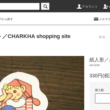
アカウント
プから探す
メルマ
RKHA shopping site
東欧・
紙人形／
AG-0229
330円(税
購入数