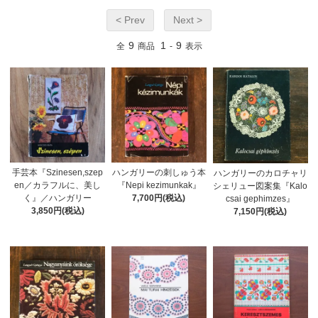
< Prev
Next >
9
1
9
全
商品
-
表示
手芸本『Szinesen,szep
ハンガリーの刺しゅう本
ハンガリーのカロチャリ
en／カラフルに、美し
『Nepi kezimunkak』
シェリュー図案集『Kalo
く』／ハンガリー
7,700円(税込)
csai gephimzes』
3,850円(税込)
7,150円(税込)