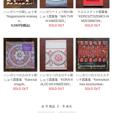
ハンガリーの刺しゅう本
ハンガリートュラ村の刺
クロスステッチ図案集
『Nagyanyaink orokseg
しゅう図案集『MAI TUR
『KERESZTSZEMES HI
e』
AI HIMZESEK』
MZESMINTAK』
8,580円(税込)
SOLD OUT
SOLD OUT
ハンガリーのカロチャ刺
ハンガリーのクロスステ
ハンガリーのカロチャ刺
しゅう図案集『Kalocsai
ッチ図案集『Keresztsze
しゅう図案集『KORAI K
viragok』
mes kezimunkak』
ALOCSAI HIMZESEK』
SOLD OUT
SOLD OUT
SOLD OUT
9
1
9
全
商品
-
表示