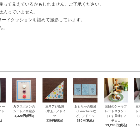
違って見えているかもしれません。ご了承ください。
は入っていません。
mのヌードクッションを詰めて撮影しています。
ん。
ノー
おもちゃの紙袋
ガラスボタンの
三角アジ紙袋
三段のケーキプ
三
e／ド
（Fleischereiな
シート／白紫赤
（水玉）／ドイ
レートスタンド
レ
ど）／ドイツ
1,320円(税込)
ツ
（くす黄緑）／
（
)
330円(税込)
330円(税込)
チェコ
13,200円(税込)
13