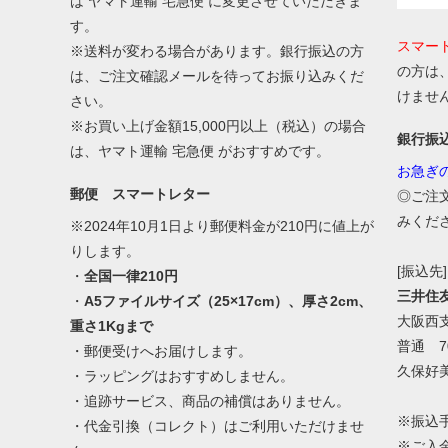
は ヤマト運輸 宅急便 に変更させていただきま
す。
スマー
※送料が変わる場合があります。銀行振込の方
の方は
は、ご注文確認メールを待ってお振り込みくだ
けませ
さい。
※お買い上げ金額15,000円以上（税込）の場合
銀行振
は、ヤマト運輸 宅急便 がおすすめです。
お急ぎ
郵便 スマートレター
◎ご注
みくだ
※2024年10月1日より郵便料金が210円に値上が
りします。
[振込先]
・
全国一律210円
三井住
・
A5ファイルサイズ（25×17cm）、厚さ2cm、
大阪西
重さ1Kgまで
普通 70
・郵便受けへお届けします。
久保好
・ラッピングはおすすめしません。
・追跡サービス、商品の補償はありません。
※振込
・代金引換（コレクト）はご利用いただけませ
※ご入