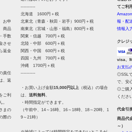
----------
てご利
北海道 1600円＋税
Amaz
、お申
北東北（青森・秋田・岩手）900円＋税
報・配
、商品
南東北（宮城・山形・福島）800円＋税
情報入
・手数
関東・信越 700円＋税
クレジ
金させ
北陸・中部 600円＋税
ら返金
関西・中国 600円＋税
四国・九州 700円＋税
visa、
沖縄 1700円＋税
お支払
の責任
----------
◎SS
は、返
で、安
・お買い上げ金額
15,000円以上
（税込）の場合
◎ご購
をご利
は、
送料無料
。
くださ
ん。
・時間指定ができます。
代金引
さまの
（午前中、14～16時、16～18時、18～20時、1
の際の
9～21時）
商品代
。
～）
※地域によっては時間指定をできないところが