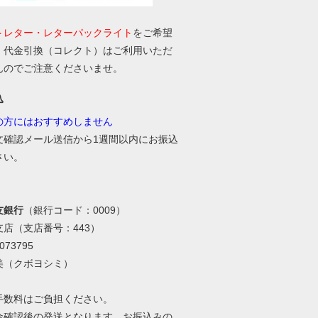
トレター・レターパックライト
をご希望
、代金引換（コレクト）はご利用いただ
んのでご注意くださいませ。
込
の方にはおすすめしません
文確認メール送信から1週間以内にお振込
さい。
友銀行
（銀行コード：0009）
支店（支店番号：443）
73795
美（クボヨシミ）
手数料はご負担ください。
金確認後の発送となります。お振込みの