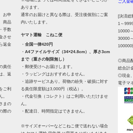
ご入金
あります。
、お申
通常のお届けと異なる際は、受注後個別にご案
[決済
、商品
内いたします。
1～99
・手数
10000
ヤマト運輸 こねこ便
金させ
30000
ら返金
・
全国一律420円
10000
・
A4ファイルサイズ（34×24.8cm）、厚さ3cm
まで（重さの制限無し）
◎商品
の責任
・郵便受けへお届けします。
総合計
は、返
・ラッピングはおすすめしません。
◎現金
・追跡サービスあり。荷物の紛失・破損に対す
電子マ
をご利
る責任限度額は3,000円（税込）。
ん。
・代金引換（コレクト）はご利用いただけませ
さまの
ん。
の際の
・配達日、時間指定はできません。
。
※サイズオーバーなどこねこ便で送れない場合