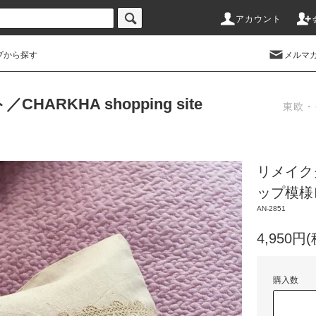
アカウント
プから探す
メルマ
RKHA shopping site
東欧・
リメイク
ップ模様
AN-2851
4,950円
購入数