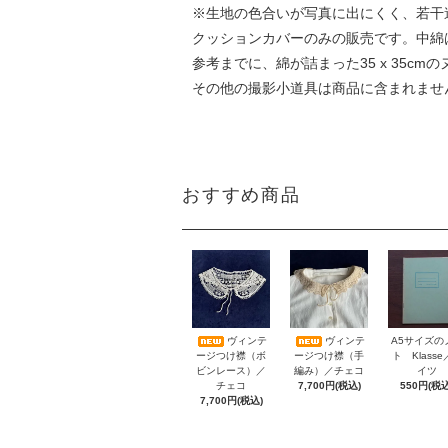
※生地の色合いが写真に出にくく、若干
クッションカバーのみの販売です。中綿
参考までに、綿が詰まった35 x 35c
その他の撮影小道具は商品に含まれませ
おすすめ商品
A5サイズの
ヴィンテ
ヴィンテ
ト Klass
ージつけ襟（ボ
ージつけ襟（手
イツ
ビンレース）／
編み）／チェコ
550円(税込
チェコ
7,700円(税込)
7,700円(税込)