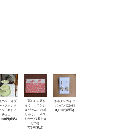
「暮らしに寄り
段のケーキプ
糸ボタンのイヤ
そう トランシ
ートスタンド
リング／OZAKI
ルヴァニアの刺
ミント色）／
3,080円(税込)
しゅう」 ポス
チェコ
トカード1枚おま
,200円(税込)
けつき
770円(税込)