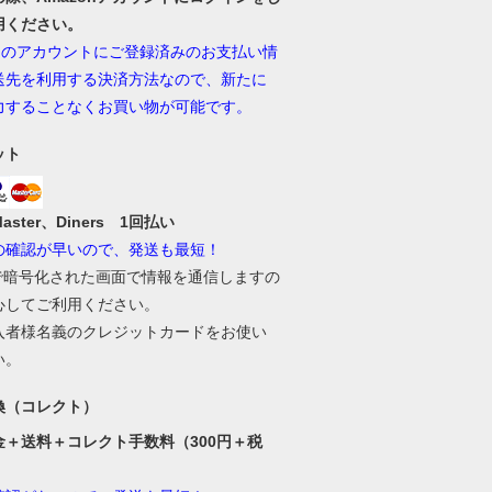
用ください。
onのアカウントにご登録済みのお支払い情
送先を利用する決済方法なので、新たに
力することなくお買い物が可能です。
ット
Master、Diners 1回払い
の確認が早いので、発送も最短！
Lで暗号化された画面で情報を通信しますの
心してご利用ください。
入者様名義のクレジットカードをお使い
い。
換（コレクト）
金＋送料＋コレクト手数料（300円＋税