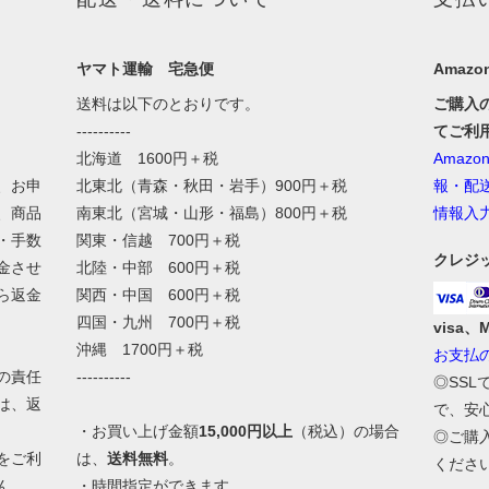
ヤマト運輸 宅急便
Amazon
送料は以下のとおりです。
ご購入
----------
てご利
北海道 1600円＋税
Amaz
、お申
北東北（青森・秋田・岩手）900円＋税
報・配
、商品
南東北（宮城・山形・福島）800円＋税
情報入
・手数
関東・信越 700円＋税
クレジ
金させ
北陸・中部 600円＋税
ら返金
関西・中国 600円＋税
四国・九州 700円＋税
visa、
沖縄 1700円＋税
お支払
の責任
----------
◎SS
は、返
で、安
・お買い上げ金額
15,000円以上
（税込）の場合
◎ご購
をご利
は、
送料無料
。
くださ
ん。
・時間指定ができます。