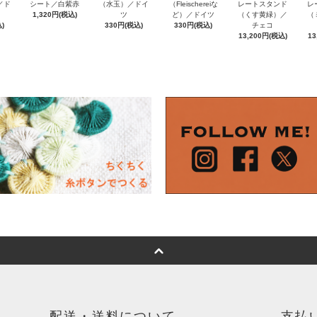
e／ド
（Fleischereiな
シート／白紫赤
（水玉）／ドイ
レートスタンド
レ
ど）／ドイツ
1,320円(税込)
ツ
（くす黄緑）／
（
)
330円(税込)
330円(税込)
チェコ
13,200円(税込)
13
配送・送料について
支払