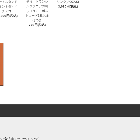
そう トランシ
ートスタンド
リング／OZAKI
ルヴァニアの刺
ミント色）／
3,080円(税込)
しゅう」 ポス
チェコ
トカード1枚おま
,200円(税込)
けつき
770円(税込)
い方法について