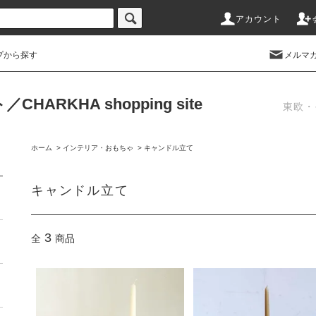
アカウント
プから探す
メルマ
RKHA shopping site
東欧・
ホーム
>
インテリア・おもちゃ
>
キャンドル立て
キャンドル立て
3
全
商品