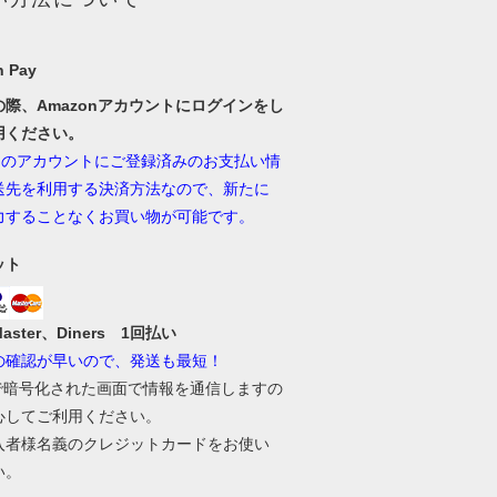
 Pay
の際、Amazonアカウントにログインをし
用ください。
onのアカウントにご登録済みのお支払い情
送先を利用する決済方法なので、新たに
力することなくお買い物が可能です。
ット
Master、Diners 1回払い
の確認が早いので、発送も最短！
Lで暗号化された画面で情報を通信しますの
心してご利用ください。
入者様名義のクレジットカードをお使い
い。