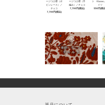
ト Klass
ージつけ襟（ボ
ージつけ襟（手
イツ
ビンレース）／
編み）／チェコ
550円(税込
チェコ
7,700円(税込)
7,700円(税込)
返品について