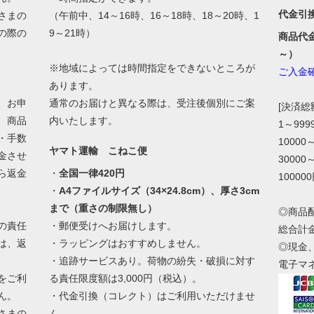
代金引
さまの
（午前中、14～16時、16～18時、18～20時、1
の際の
9～21時）
商品代
。
～）
※地域によっては時間指定をできないところが
ご入金
あります。
、お申
通常のお届けと異なる際は、受注後個別にご案
[決済
、商品
内いたします。
1～99
・手数
10000
ヤマト運輸 こねこ便
金させ
30000
ら返金
・
全国一律420円
10000
・
A4ファイルサイズ（34×24.8cm）、厚さ3cm
まで（重さの制限無し）
◎商品
の責任
・郵便受けへお届けします。
総合計
は、返
・ラッピングはおすすめしません。
◎現金
・追跡サービスあり。荷物の紛失・破損に対す
電子マ
をご利
る責任限度額は3,000円（税込）。
ん。
・代金引換（コレクト）はご利用いただけませ
さまの
ん。