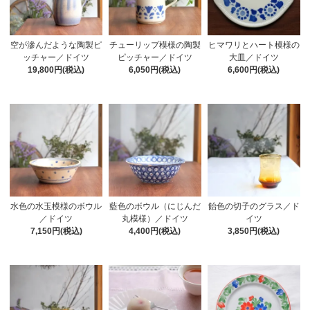
チューリップ模様の陶製
ヒマワリとハート模様の
空が滲んだような陶製ピ
ピッチャー／ドイツ
大皿／ドイツ
ッチャー／ドイツ
6,050円(税込)
6,600円(税込)
19,800円(税込)
水色の水玉模様のボウル
藍色のボウル（にじんだ
飴色の切子のグラス／ド
／ドイツ
丸模様）／ドイツ
イツ
7,150円(税込)
4,400円(税込)
3,850円(税込)