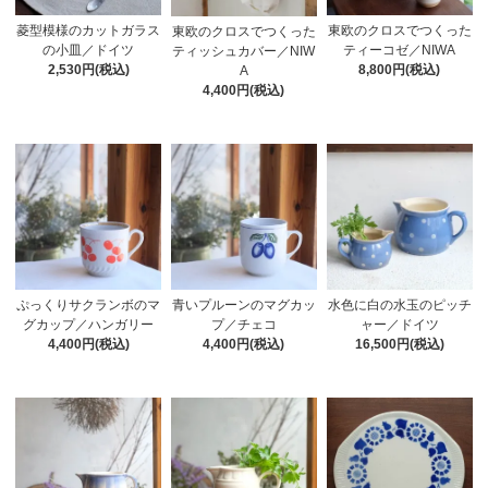
菱型模様のカットガラス
東欧のクロスでつくった
東欧のクロスでつくった
の小皿／ドイツ
ティーコゼ／NIWA
ティッシュカバー／NIW
2,530円(税込)
8,800円(税込)
A
4,400円(税込)
青いプルーンのマグカッ
水色に白の水玉のピッチ
ぷっくりサクランボのマ
プ／チェコ
ャー／ドイツ
グカップ／ハンガリー
4,400円(税込)
16,500円(税込)
4,400円(税込)