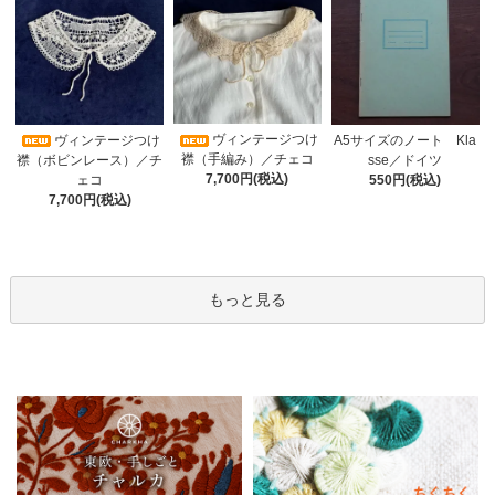
ヴィンテージつけ
A5サイズのノート Kla
ヴィンテージつけ
襟（手編み）／チェコ
sse／ドイツ
襟（ボビンレース）／チ
7,700円(税込)
550円(税込)
ェコ
7,700円(税込)
もっと見る