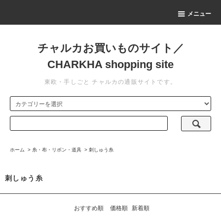
メニュー
チャルカお買いものサイト／
CHARKHA shopping site
東欧・手しごと チャルカの通販サイトです。
ホーム
>
糸・布・リボン・道具
>
刺しゅう糸
刺しゅう糸
おすすめ順
価格順
新着順