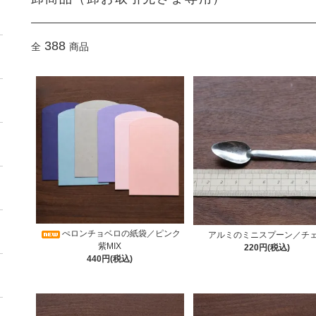
388
全
商品
ぺロンチョベロの紙袋／ピンク
アルミのミニスプーン／チ
紫MIX
220円(税込)
440円(税込)