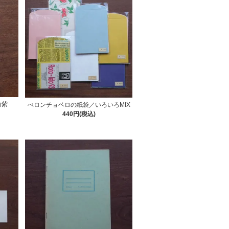
白紫
ぺロンチョベロの紙袋／いろいろMIX
440円(税込)