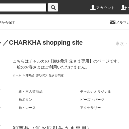
アカウント
プから探す
メルマ
RKHA shopping site
東欧・
こちらはチャルカの【卸お取引先さま専用】のページです。
一般のお客さまはご利用いただけません。
ホーム
>
卸商品（卸お取引先さま専用）
新・再入荷商品
チャルカオリジナル
糸ボタン
ビーズ・パーツ
糸・レース
アクセサリー
卸商品（卸お取引先さま専用）