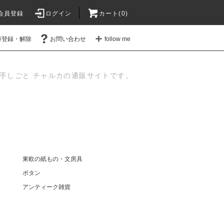
会員登録
ログイン
カート(
0
)
ガ登録・解除
お問い合わせ
follow me
手しごと チャルカの通販サイトです。
東欧の紙もの・文房具
ボタン
アンティーク雑貨