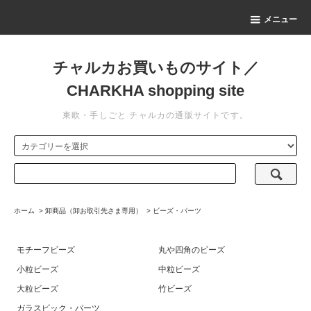
メニュー
チャルカお買いものサイト／
CHARKHA shopping site
東欧・手しごと チャルカの通販サイトです。
ホーム
>
卸商品（卸お取引先さま専用）
>
ビーズ・パーツ
モチーフビーズ
丸や四角のビーズ
小粒ビーズ
中粒ビーズ
大粒ビーズ
竹ビーズ
ガラスピック・パーツ