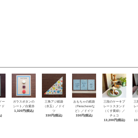
ノー
おもちゃの紙袋
ガラスボタンの
三角アジ紙袋
三段のケーキプ
三
e／ド
（Fleischereiな
シート／白紫赤
（水玉）／ドイ
レートスタンド
レ
ど）／ドイツ
1,320円(税込)
ツ
（くす黄緑）／
（
)
330円(税込)
330円(税込)
チェコ
13,200円(税込)
13