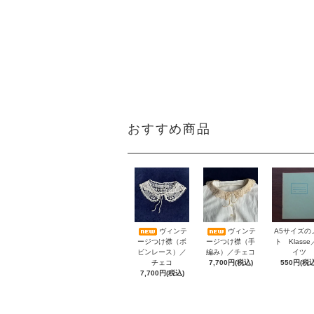
おすすめ商品
A5サイズの
ヴィンテ
ヴィンテ
ト Klass
ージつけ襟（ボ
ージつけ襟（手
イツ
ビンレース）／
編み）／チェコ
550円(税込
チェコ
7,700円(税込)
7,700円(税込)