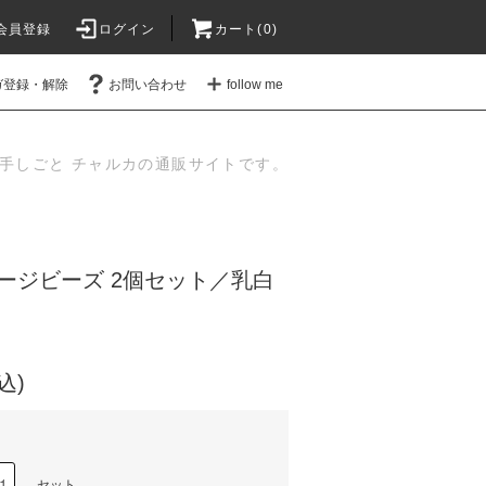
会員登録
ログイン
カート(
0
)
ガ登録・解除
お問い合わせ
follow me
手しごと チャルカの通販サイトです。
ージビーズ 2個セット／乳白
込)
セット