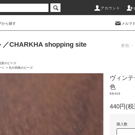
アカウント
プから探す
メルマ
RKHA shopping site
東欧・
面形のビーズ
ーツ
>
丸や四角のビーズ
ヴィンテ
色
EB-619
440円(税
購入数