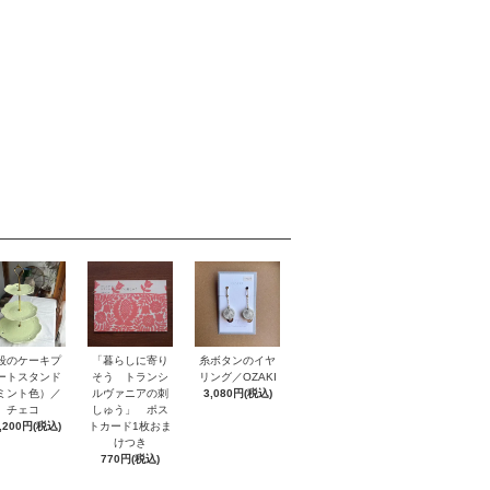
「暮らしに寄り
段のケーキプ
糸ボタンのイヤ
そう トランシ
ートスタンド
リング／OZAKI
ルヴァニアの刺
ミント色）／
3,080円(税込)
しゅう」 ポス
チェコ
トカード1枚おま
,200円(税込)
けつき
770円(税込)