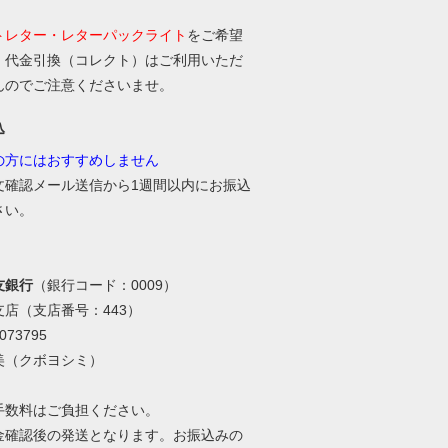
トレター・レターパックライト
をご希望
、代金引換（コレクト）はご利用いただ
んのでご注意くださいませ。
込
の方にはおすすめしません
文確認メール送信から1週間以内にお振込
さい。
友銀行
（銀行コード：0009）
支店（支店番号：443）
73795
美（クボヨシミ）
手数料はご負担ください。
金確認後の発送となります。お振込みの