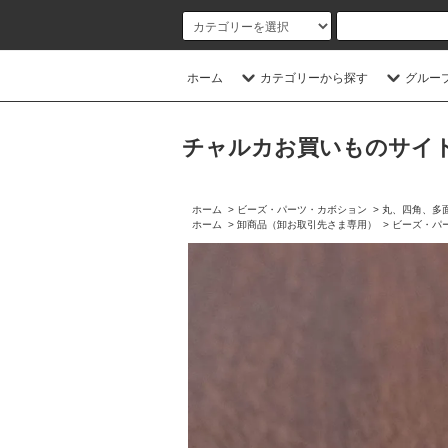
ホーム
カテゴリーから探す
グルー
チャルカお買いものサイト／CHA
ホーム
>
ビーズ・パーツ・カボション
>
丸、四角、多
ホーム
>
卸商品（卸お取引先さま専用）
>
ビーズ・パ