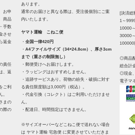
あります。
、お申
通常のお届けと異なる際は、受注後個別にご案
[決済
、商品
内いたします。
1～99
・手数
10000
ヤマト運輸 こねこ便
金させ
30000
ら返金
・
全国一律420円
10000
・
A4ファイルサイズ（34×24.8cm）、厚さ3cm
まで（重さの制限無し）
◎商品
の責任
・郵便受けへお届けします。
総合計
は、返
・ラッピングはおすすめしません。
◎現金
・追跡サービスあり。荷物の紛失・破損に対す
電子マ
をご利
る責任限度額は3,000円（税込）。
ん。
・代金引換（コレクト）はご利用いただけませ
さまの
ん。
の際の
・配達日、時間指定はできません。
。
※サイズオーバーなどこねこ便で送れない場合
は ヤマト運輸 宅急便 に変更させていただきま