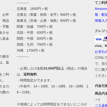
----------
てご利
北海道 1600円＋税
Amaz
、お申
北東北（青森・秋田・岩手）900円＋税
報・配
、商品
南東北（宮城・山形・福島）800円＋税
情報入
・手数
関東・信越 700円＋税
クレジ
金させ
北陸・中部 600円＋税
ら返金
関西・中国 600円＋税
四国・九州 700円＋税
visa、
沖縄 1700円＋税
お支払
の責任
----------
◎SS
は、返
で、安
・お買い上げ金額
15,000円以上
（税込）の場合
◎ご購
をご利
は、
送料無料
。
くださ
ん。
・時間指定ができます。
代金引
さまの
（午前中、14～16時、16～18時、18～20時、1
の際の
9～21時）
商品代
。
～）
※地域によっては時間指定をできないところが
ご入金