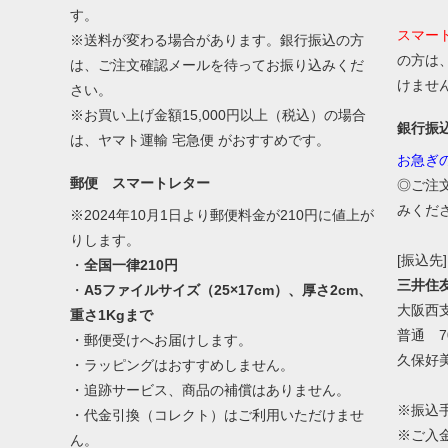
す。
スマー
※送料が変わる場合があります。銀行振込の方
の方は
は、ご注文確認メールを待ってお振り込みくだ
けませ
さい。
※お買い上げ金額15,000円以上（税込）の場合
銀行振
は、ヤマト運輸 宅急便 がおすすめです。
お急ぎ
郵便 スマートレター
◎ご注
みくだ
※2024年10月1日より郵便料金が210円に値上が
りします。
[振込先]
・
全国一律210円
三井住
・
A5ファイルサイズ（25×17cm）、厚さ2cm、
大阪西
重さ1Kgまで
普通 70
・郵便受けへお届けします。
久保好
・ラッピングはおすすめしません。
・追跡サービス、商品の補償はありません。
※振込
・代金引換（コレクト）はご利用いただけませ
※ご入
ん。