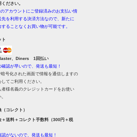
用ください。
onのアカウントにご登録済みのお支払い情
送先を利用する決済方法なので、新たに
力することなくお買い物が可能です。
ット
Master、Diners 1回払い
の確認が早いので、発送も最短！
Lで暗号化された画面で情報を通信しますの
心してご利用ください。
入者様名義のクレジットカードをお使い
い。
換（コレクト）
金＋送料＋コレクト手数料（300円＋税
確認がないので、発送も最短！