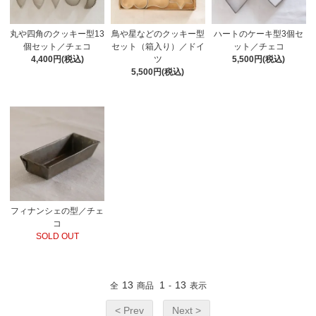
丸や四角のクッキー型13
ハートのケーキ型3個セ
鳥や星などのクッキー型
個セット／チェコ
ット／チェコ
セット（箱入り）／ドイ
4,400円(税込)
5,500円(税込)
ツ
5,500円(税込)
フィナンシェの型／チェ
コ
SOLD OUT
13
1
13
全
商品
-
表示
< Prev
Next >