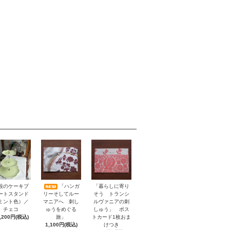
「暮らしに寄り
段のケーキプ
「ハンガ
そう トランシ
ートスタンド
リーそしてルー
ルヴァニアの刺
ミント色）／
マニアへ 刺し
しゅう」 ポス
チェコ
ゅうをめぐる
トカード1枚おま
,200円(税込)
旅」
けつき
1,100円(税込)