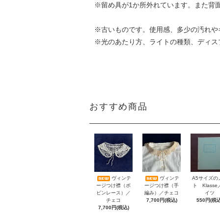
※留め具が1か所外れています。また背
※古いものです。使用感、多少の汚れや
※光のあたり方、ライトの種類、ディス
おすすめ商品
A5サイズの
ヴィンテ
ヴィンテ
ト Klass
ージつけ襟（ボ
ージつけ襟（手
イツ
ビンレース）／
編み）／チェコ
550円(税込
チェコ
7,700円(税込)
7,700円(税込)