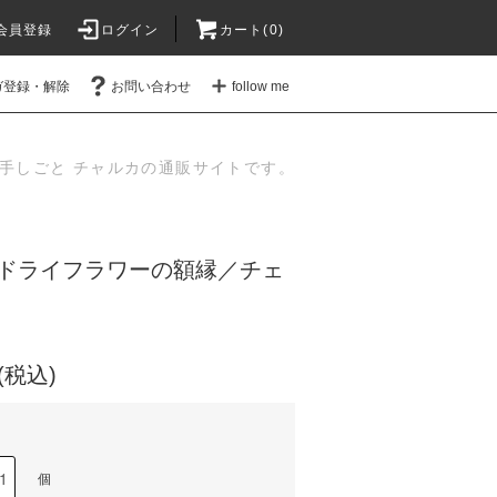
会員登録
ログイン
カート(
0
)
ガ登録・解除
お問い合わせ
follow me
手しごと チャルカの通販サイトです。
ドライフラワーの額縁／チェ
円(税込)
個