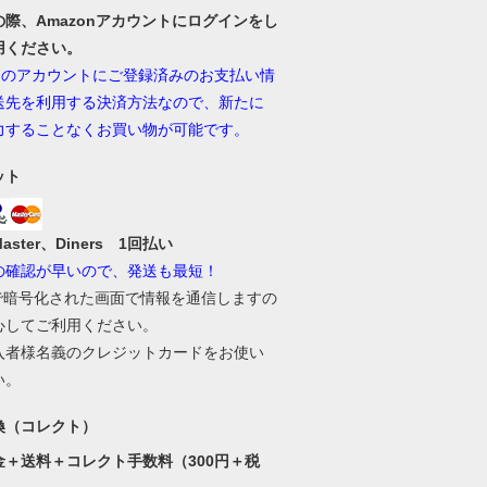
の際、Amazonアカウントにログインをし
用ください。
onのアカウントにご登録済みのお支払い情
送先を利用する決済方法なので、新たに
力することなくお買い物が可能です。
ット
Master、Diners 1回払い
の確認が早いので、発送も最短！
Lで暗号化された画面で情報を通信しますの
心してご利用ください。
入者様名義のクレジットカードをお使い
い。
換（コレクト）
金＋送料＋コレクト手数料（300円＋税