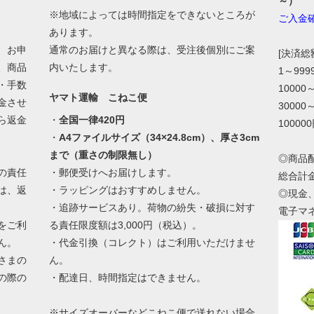
～）
※地域によっては時間指定をできないところが
ご入金
あります。
、お申
通常のお届けと異なる際は、受注後個別にご案
[決済
、商品
内いたします。
1～99
・手数
10000
ヤマト運輸 こねこ便
金させ
30000
ら返金
・
全国一律420円
10000
・
A4ファイルサイズ（34×24.8cm）、厚さ3cm
まで（重さの制限無し）
◎商品
の責任
・郵便受けへお届けします。
総合計
は、返
・ラッピングはおすすめしません。
◎現金
・追跡サービスあり。荷物の紛失・破損に対す
電子マ
をご利
る責任限度額は3,000円（税込）。
ん。
・代金引換（コレクト）はご利用いただけませ
さまの
ん。
の際の
・配達日、時間指定はできません。
。
※サイズオーバーなどこねこ便で送れない場合