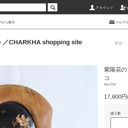
アカウント
プから探す
メルマ
RKHA shopping site
東欧・
紫陽花の
コ
AN-2758
17,600
購入数