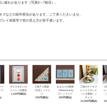
面に破れがあります（写真6～7枚目）。
キズなどの経年変化があります。ご了承くださいませ。
プレイ画面等で色の見え方が若干違います。
ノー
おもちゃの紙袋
ガラスボタンの
三角アジ紙袋
三段のケーキプ
三
e／ド
（Fleischereiな
シート／白紫赤
（水玉）／ドイ
レートスタンド
レ
ど）／ドイツ
1,320円(税込)
ツ
（くす黄緑）／
（
)
330円(税込)
330円(税込)
チェコ
13,200円(税込)
13