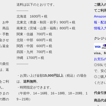
送料は以下のとおりです。
ご購入
----------
てご利
北海道 1600円＋税
Amaz
、お申
北東北（青森・秋田・岩手）900円＋税
報・配
、商品
南東北（宮城・山形・福島）800円＋税
情報入
・手数
関東・信越 700円＋税
クレジ
金させ
北陸・中部 600円＋税
ら返金
関西・中国 600円＋税
四国・九州 700円＋税
visa、
沖縄 1700円＋税
お支払
の責任
----------
◎SS
は、返
で、安
・お買い上げ金額
15,000円以上
（税込）の場合
◎ご購
をご利
は、
送料無料
。
くださ
ん。
・時間指定ができます。
代金引
さまの
（午前中、14～16時、16～18時、18～20時、1
の際の
9～21時）
商品代
。