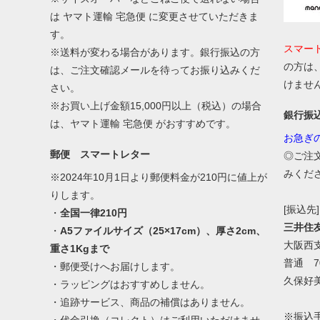
は ヤマト運輸 宅急便 に変更させていただきま
す。
スマー
※送料が変わる場合があります。銀行振込の方
の方は
は、ご注文確認メールを待ってお振り込みくだ
けませ
さい。
※お買い上げ金額15,000円以上（税込）の場合
銀行振
は、ヤマト運輸 宅急便 がおすすめです。
お急ぎ
郵便 スマートレター
◎ご注
みくだ
※2024年10月1日より郵便料金が210円に値上が
りします。
[振込先]
・
全国一律210円
三井住
・
A5ファイルサイズ（25×17cm）、厚さ2cm、
大阪西
重さ1Kgまで
普通 70
・郵便受けへお届けします。
久保好
・ラッピングはおすすめしません。
・追跡サービス、商品の補償はありません。
※振込