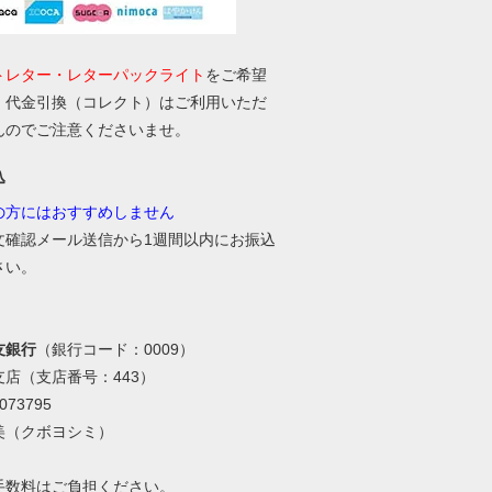
トレター・レターパックライト
をご希望
、代金引換（コレクト）はご利用いただ
んのでご注意くださいませ。
込
の方にはおすすめしません
文確認メール送信から1週間以内にお振込
さい。
友銀行
（銀行コード：0009）
支店（支店番号：443）
73795
美（クボヨシミ）
手数料はご負担ください。