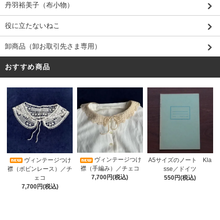
丹羽裕美子（布小物）
役に立たないねこ
卸商品（卸お取引先さま専用）
おすすめ商品
ヴィンテージつけ
A5サイズのノート Kla
ヴィンテージつけ
襟（手編み）／チェコ
sse／ドイツ
襟（ボビンレース）／チ
7,700円(税込)
550円(税込)
ェコ
7,700円(税込)