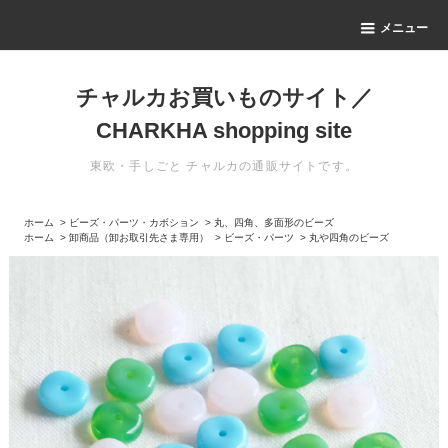
メニュー
チャルカお買いものサイト／
CHARKHA shopping site
東欧・手しごと チャルカの通販サイトです。
ホーム
>
ビーズ・パーツ・カボション
>
丸、四角、多面形のビーズ
ホーム
>
卸商品（卸お取引先さま専用）
>
ビーズ・パーツ
>
丸や四角のビーズ