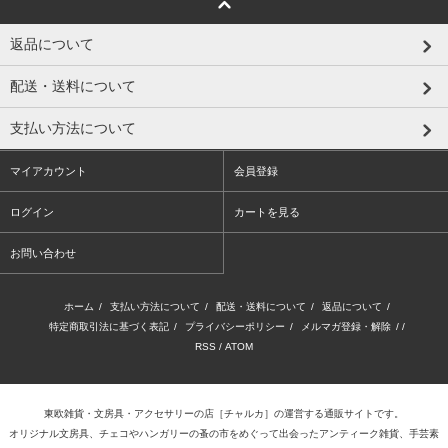
返品について
配送・送料について
支払い方法について
マイアカウント
会員登録
ログイン
カートを見る
お問い合わせ
ホーム
/
支払い方法について
/
配送・送料について
/
返品について
/
特定商取引法に基づく表記
/
プライバシーポリシー
/
メルマガ登録・解除
/ /
RSS
/
ATOM
東欧雑貨・文房具・アクセサリーの店
［チャルカ］
の運営する通販サイトです。
オリジナル文房具、チェコやハンガリーの蚤の市をめぐって出会ったアンティーク雑貨、手芸素