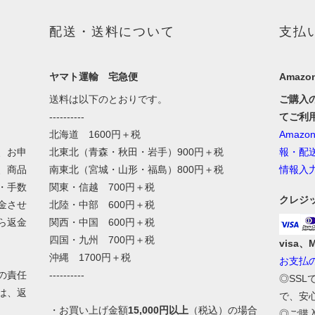
配送・送料について
支払
ヤマト運輸 宅急便
Amazon
送料は以下のとおりです。
ご購入
----------
てご利
北海道 1600円＋税
Amaz
、お申
北東北（青森・秋田・岩手）900円＋税
報・配
、商品
南東北（宮城・山形・福島）800円＋税
情報入
・手数
関東・信越 700円＋税
クレジ
金させ
北陸・中部 600円＋税
ら返金
関西・中国 600円＋税
四国・九州 700円＋税
visa、
沖縄 1700円＋税
お支払
の責任
----------
◎SS
は、返
で、安
・お買い上げ金額
15,000円以上
（税込）の場合
◎ご購