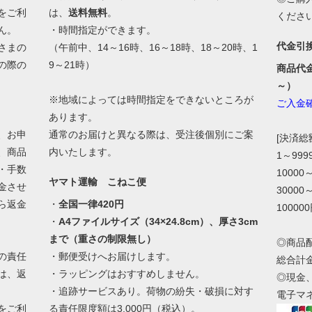
をご利
は、
送料無料
。
くださ
ん。
・時間指定ができます。
代金引
さまの
（午前中、14～16時、16～18時、18～20時、1
の際の
9～21時）
商品代
。
～）
※地域によっては時間指定をできないところが
ご入金
あります。
、お申
通常のお届けと異なる際は、受注後個別にご案
[決済
、商品
内いたします。
1～99
・手数
10000
ヤマト運輸 こねこ便
金させ
30000
ら返金
・
全国一律420円
10000
・
A4ファイルサイズ（34×24.8cm）、厚さ3cm
まで（重さの制限無し）
◎商品
の責任
・郵便受けへお届けします。
総合計
は、返
・ラッピングはおすすめしません。
◎現金
・追跡サービスあり。荷物の紛失・破損に対す
電子マ
をご利
る責任限度額は3,000円（税込）。