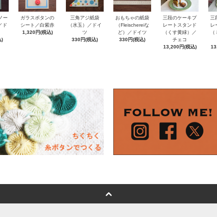
ノー
おもちゃの紙袋
ガラスボタンの
三角アジ紙袋
三段のケーキプ
三
e／ド
（Fleischereiな
シート／白紫赤
（水玉）／ドイ
レートスタンド
レ
ど）／ドイツ
1,320円(税込)
ツ
（くす黄緑）／
（
)
330円(税込)
330円(税込)
チェコ
13,200円(税込)
13