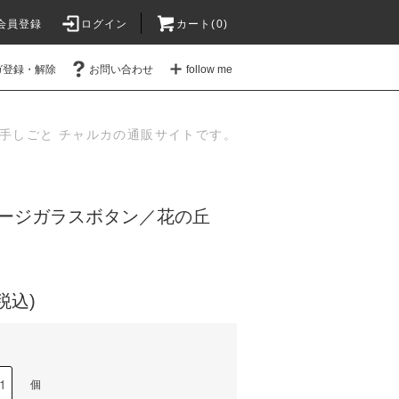
会員登録
ログイン
カート(
0
)
ガ登録・解除
お問い合わせ
follow me
手しごと チャルカの通販サイトです。
ージガラスボタン／花の丘
(税込)
個