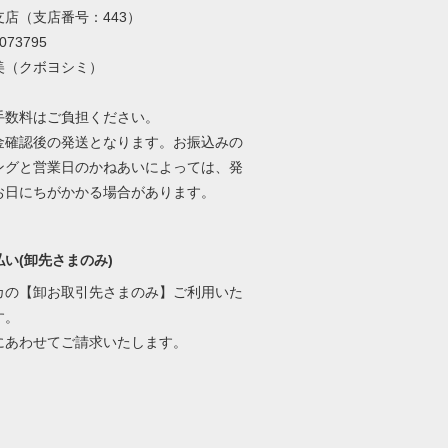
支店（支店番号：443）
73795
美（クボヨシミ）
手数料はご負担ください。
金確認後の発送となります。お振込みの
ングと営業日のかねあいによっては、発
お日にちがかかる場合があります。
い(卸先さまのみ)
カの【卸お取引先さまのみ】ご利用いた
す。
にあわせてご請求いたします。