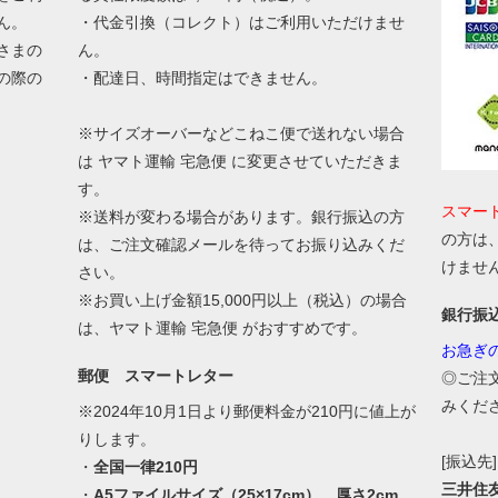
ん。
・代金引換（コレクト）はご利用いただけませ
さまの
ん。
の際の
・配達日、時間指定はできません。
。
※サイズオーバーなどこねこ便で送れない場合
は ヤマト運輸 宅急便 に変更させていただきま
す。
スマー
※送料が変わる場合があります。銀行振込の方
の方は
は、ご注文確認メールを待ってお振り込みくだ
けませ
さい。
※お買い上げ金額15,000円以上（税込）の場合
銀行振
は、ヤマト運輸 宅急便 がおすすめです。
お急ぎ
郵便 スマートレター
◎ご注
みくだ
※2024年10月1日より郵便料金が210円に値上が
りします。
[振込先]
・
全国一律210円
三井住
・
A5ファイルサイズ（25×17cm）、厚さ2cm、