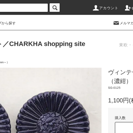
アカウント
プから探す
メルマ
RKHA shopping site
東欧・
mm～）
ヴィンテ
（濃紺）
SG-0125
1,100円
購入数