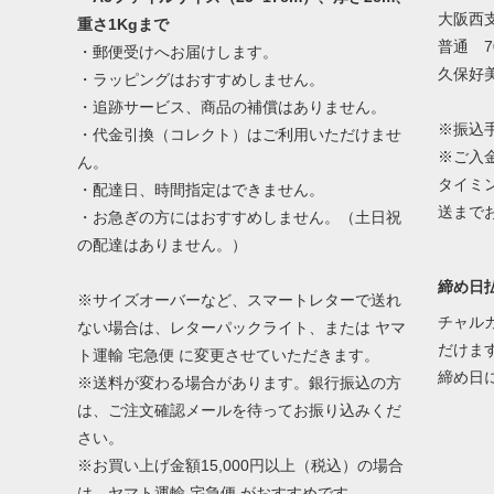
大阪西
重さ1Kgまで
普通 70
・郵便受けへお届けします。
久保好
・ラッピングはおすすめしません。
・追跡サービス、商品の補償はありません。
※振込
・代金引換（コレクト）はご利用いただけませ
※ご入
ん。
タイミ
・配達日、時間指定はできません。
送まで
・お急ぎの方にはおすすめしません。（土日祝
の配達はありません。）
締め日払
※サイズオーバーなど、スマートレターで送れ
チャル
ない場合は、レターパックライト、または ヤマ
だけま
ト運輸 宅急便 に変更させていただきます。
締め日
※送料が変わる場合があります。銀行振込の方
は、ご注文確認メールを待ってお振り込みくだ
さい。
※お買い上げ金額15,000円以上（税込）の場合
は、ヤマト運輸 宅急便 がおすすめです。