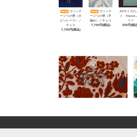
A5サイズの
ヴィンテ
ヴィンテ
ト Klass
ージつけ襟（ボ
ージつけ襟（手
イツ
ビンレース）／
編み）／チェコ
550円(税込
チェコ
7,700円(税込)
7,700円(税込)