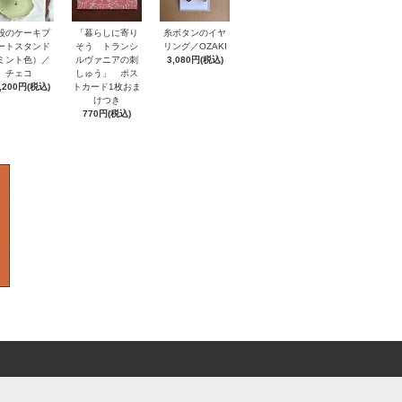
「暮らしに寄り
段のケーキプ
糸ボタンのイヤ
そう トランシ
ートスタンド
リング／OZAKI
ルヴァニアの刺
ミント色）／
3,080円(税込)
しゅう」 ポス
チェコ
トカード1枚おま
,200円(税込)
けつき
770円(税込)