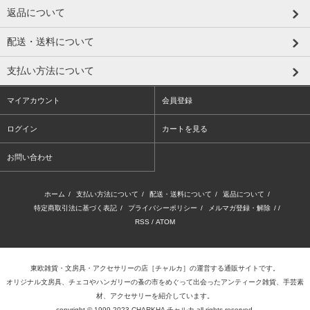
返品について
配送・送料について
支払い方法について
マイアカウント
会員登録
ログイン
カートを見る
お問い合わせ
ホーム
/
支払い方法について
/
配送・送料について
/
返品について
/
特定商取引法に基づく表記
/
プライバシーポリシー
/
メルマガ登録・解除
/ /
RSS
/
ATOM
東欧雑貨・文房具・アクセサリーの店
［チャルカ］
の運営する通販サイトです。
オリジナル文房具、チェコやハンガリーの蚤の市をめぐって出会ったアンティーク雑貨、手芸素
材、アクセサリーを紹介しています。
copyright © 1999-2023 CHARKHA チャルカ all rights reserved.