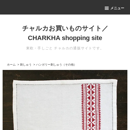
メニュー
チャルカお買いものサイト／
CHARKHA shopping site
東欧・手しごと チャルカの通販サイトです。
ホーム
>
刺しゅう
>
ハンガリー刺しゅう（その他）