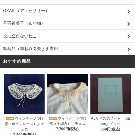
OZAKI（アクセサリー）
丹羽裕美子（布小物）
役に立たないねこ
卸商品（卸お取引先さま専用）
おすすめ商品
ヴィンテージつけ
A5サイズのノート Kla
ヴィンテージつけ
襟（手編み）／チェコ
sse／ドイツ
襟（ボビンレース）／チ
7,700円(税込)
550円(税込)
ェコ
7,700円(税込)