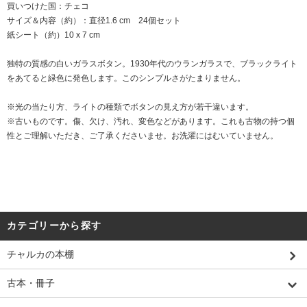
買いつけた国：チェコ
サイズ＆内容（約）：直径1.6 cm 24個セット
紙シート（約）10 x 7 cm
独特の質感の白いガラスボタン。1930年代のウランガラスで、ブラックライト
をあてると緑色に発色します。このシンプルさがたまりません。
※光の当たり方、ライトの種類でボタンの見え方が若干違います。
※古いものです。傷、欠け、汚れ、変色などがあります。これも古物の持つ個
性とご理解いただき、ご了承くださいませ。お洗濯にはむいていません。
カテゴリーから探す
チャルカの本棚
古本・冊子