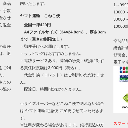
、商品
内いたします。
1～99
・手数
10000
ヤマト運輸 こねこ便
金させ
30000
ら返金
・
全国一律420円
10000
・
A4ファイルサイズ（34×24.8cm）、厚さ3cm
まで（重さの制限無し）
◎商品
の責任
・郵便受けへお届けします。
総合計
は、返
・ラッピングはおすすめしません。
◎現金
・追跡サービスあり。荷物の紛失・破損に対す
電子マ
をご利
る責任限度額は3,000円（税込）。
ん。
・代金引換（コレクト）はご利用いただけませ
さまの
ん。
の際の
・配達日、時間指定はできません。
。
※サイズオーバーなどこねこ便で送れない場合
は ヤマト運輸 宅急便 に変更させていただきま
す。
スマー
※送料が変わる場合があります。銀行振込の方