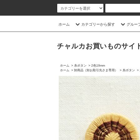
ホーム
カテゴリーから探す
グルー
チャルカお買いものサイト／CHA
ホーム
>
糸ボタン
>
2色19mm
ホーム
>
卸商品（卸お取引先さま専用）
>
糸ボタン
>