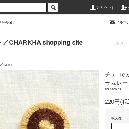
アカウント
プから探す
メルマ
RKHA shopping site
東欧・
2色19ｍｍ
チェコの
ラムレー
SG-0160-08
220円(税
購入数