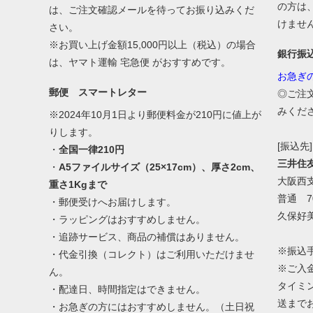
の方は
は、ご注文確認メールを待ってお振り込みくだ
けませ
さい。
※お買い上げ金額15,000円以上（税込）の場合
銀行振
は、ヤマト運輸 宅急便 がおすすめです。
お急ぎ
郵便 スマートレター
◎ご注
みくだ
※2024年10月1日より郵便料金が210円に値上が
りします。
[振込先]
・
全国一律210円
三井住
・
A5ファイルサイズ（25×17cm）、厚さ2cm、
大阪西
重さ1Kgまで
普通 70
・郵便受けへお届けします。
久保好
・ラッピングはおすすめしません。
・追跡サービス、商品の補償はありません。
※振込
・代金引換（コレクト）はご利用いただけませ
※ご入
ん。
タイミ
・配達日、時間指定はできません。
送まで
・お急ぎの方にはおすすめしません。（土日祝