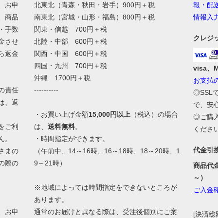
、お申
北東北（青森・秋田・岩手）900円＋税
報・配
、商品
南東北（宮城・山形・福島）800円＋税
情報入
・手数
関東・信越 700円＋税
クレジ
金させ
北陸・中部 600円＋税
ら返金
関西・中国 600円＋税
四国・九州 700円＋税
visa、
沖縄 1700円＋税
お支払
の責任
----------
◎SS
は、返
で、安
・お買い上げ金額
15,000円以上
（税込）の場合
◎ご購
をご利
は、
送料無料
。
くださ
ん。
・時間指定ができます。
代金引
さまの
（午前中、14～16時、16～18時、18～20時、1
の際の
9～21時）
商品代
。
～）
※地域によっては時間指定をできないところが
ご入金
あります。
、お申
通常のお届けと異なる際は、受注後個別にご案
[決済