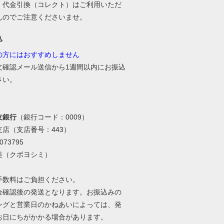
、代金引換（コレクト）はご利用いただ
んのでご注意くださいませ。
込
の方にはおすすめしません
文確認メール送信から1週間以内にお振込
さい。
友銀行
（銀行コード：0009）
支店（支店番号：443）
73795
美（クボヨシミ）
手数料はご負担ください。
金確認後の発送となります。お振込みの
ングと営業日のかねあいによっては、発
お日にちがかかる場合があります。