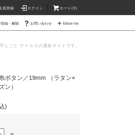
会員登録
ログイン
カート(
0
)
ガ登録・解除
お問い合わせ
follow me
手しごと チャルカの通販サイトです。
糸ボタン／19mm （ラタン×
ズン）
込)
個