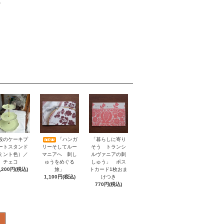
。
「暮らしに寄り
段のケーキプ
「ハンガ
そう トランシ
ートスタンド
リーそしてルー
ルヴァニアの刺
ミント色）／
マニアへ 刺し
しゅう」 ポス
チェコ
ゅうをめぐる
トカード1枚おま
,200円(税込)
旅」
けつき
1,100円(税込)
770円(税込)