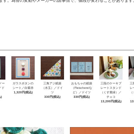
ます。為替の変動やメーカーの諸事情で、値段が変わることがあります
ノー
おもちゃの紙袋
ガラスボタンの
三角アジ紙袋
三段のケーキプ
三
e／ド
（Fleischereiな
シート／白紫赤
（水玉）／ドイ
レートスタンド
レ
ど）／ドイツ
1,320円(税込)
ツ
（くす黄緑）／
（
)
330円(税込)
330円(税込)
チェコ
13,200円(税込)
13