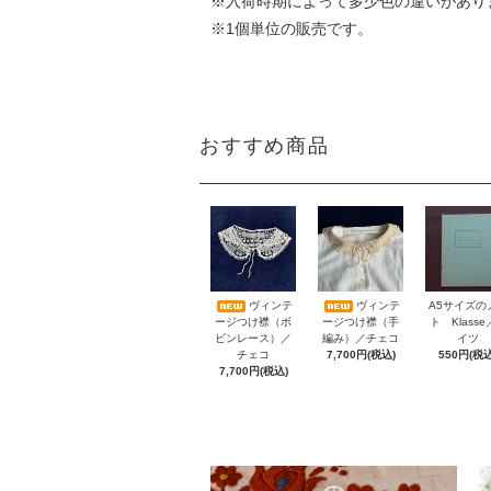
※入荷時期によって多少色の違いがあり
※1個単位の販売です。
おすすめ商品
A5サイズの
ヴィンテ
ヴィンテ
ト Klass
ージつけ襟（ボ
ージつけ襟（手
イツ
ビンレース）／
編み）／チェコ
550円(税込
チェコ
7,700円(税込)
7,700円(税込)