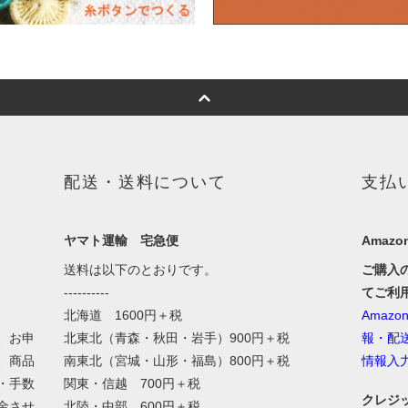
配送・送料について
支払
ヤマト運輸 宅急便
Amazon
送料は以下のとおりです。
ご購入
----------
てご利
北海道 1600円＋税
Amaz
、お申
北東北（青森・秋田・岩手）900円＋税
報・配
、商品
南東北（宮城・山形・福島）800円＋税
情報入
・手数
関東・信越 700円＋税
クレジ
金させ
北陸・中部 600円＋税