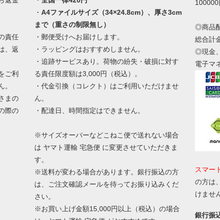
10000
・
A4ファイルサイズ（34×24.8cm）、厚さ3cm
まで（重さの制限無し）
◎商品
の責任
・郵便受けへお届けします。
総合計
は、返
・ラッピングはおすすめしません。
◎現金
・追跡サービスあり。荷物の紛失・破損に対す
電子マ
をご利
る責任限度額は3,000円（税込）。
ん。
・代金引換（コレクト）はご利用いただけませ
さまの
ん。
の際の
・配達日、時間指定はできません。
。
※サイズオーバーなどこねこ便で送れない場合
は ヤマト運輸 宅急便 に変更させていただきま
す。
スマー
※送料が変わる場合があります。銀行振込の方
の方は
は、ご注文確認メールを待ってお振り込みくだ
けませ
さい。
※お買い上げ金額15,000円以上（税込）の場合
銀行振