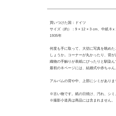
買いつけた国：ドイツ
サイズ（約）：9 × 12 × 3 cm、中紙 8 x
1935年
何度も手に取って、大切に写真を眺めた
しょうか。コーナーが丸かったり、背が
織物の手触りが表紙にぴったりと馴染ん
最初の８ページには、結婚式や赤ちゃん
アルバムの背や中、上部にシミがありま
※古い物です。紙の日焼け、汚れ、シミ
※撮影小道具は商品には含まれません。