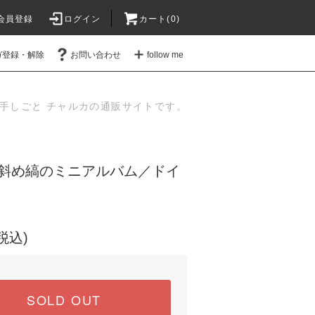
会員登録
ログイン
カート(
0
)
ガ登録・解除
お問い合わせ
follow me
手しごと チャルカの通販サイトです。
斜め縞のミニアルバム／ドイ
(税込)
SOLD OUT