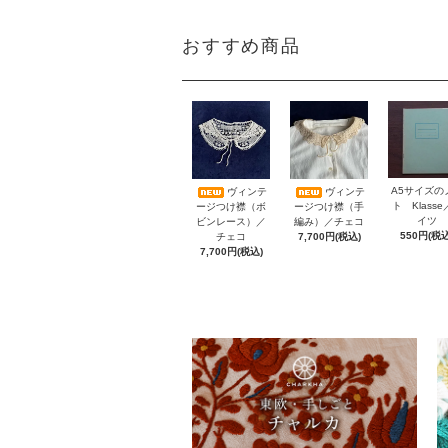
おすすめ商品
A5サイズの
ヴィンテ
ヴィンテ
ト Klass
ージつけ襟（ボ
ージつけ襟（手
イツ
ビンレース）／
編み）／チェコ
550円(税込
チェコ
7,700円(税込)
7,700円(税込)