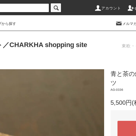
アカウント
プから探す
メルマ
RKHA shopping site
東欧・
青と茶の
ツ
AG-0336
5,500円