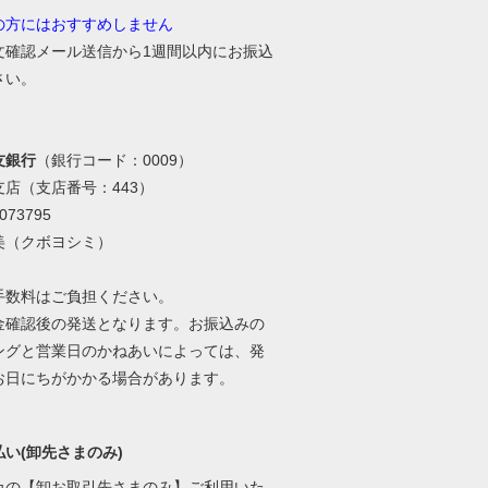
の方にはおすすめしません
文確認メール送信から1週間以内にお振込
さい。
友銀行
（銀行コード：0009）
支店（支店番号：443）
73795
美（クボヨシミ）
手数料はご負担ください。
金確認後の発送となります。お振込みの
ングと営業日のかねあいによっては、発
お日にちがかかる場合があります。
い(卸先さまのみ)
カの【卸お取引先さまのみ】ご利用いた