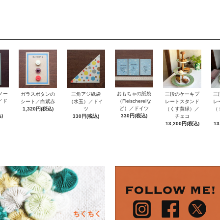
ノー
おもちゃの紙袋
ガラスボタンの
三角アジ紙袋
三段のケーキプ
三
e／ド
（Fleischereiな
シート／白紫赤
（水玉）／ドイ
レートスタンド
レ
ど）／ドイツ
1,320円(税込)
ツ
（くす黄緑）／
（
)
330円(税込)
330円(税込)
チェコ
13,200円(税込)
13