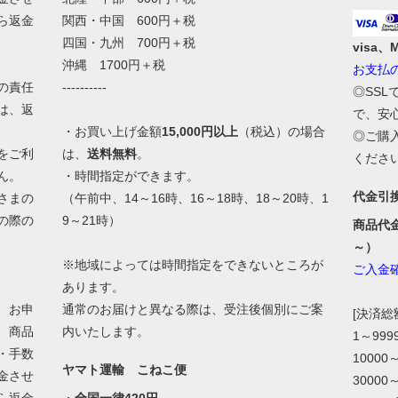
ら返金
関西・中国 600円＋税
四国・九州 700円＋税
visa、
沖縄 1700円＋税
お支払
の責任
----------
◎SS
は、返
で、安
・お買い上げ金額
15,000円以上
（税込）の場合
◎ご購
をご利
は、
送料無料
。
くださ
ん。
・時間指定ができます。
代金引
さまの
（午前中、14～16時、16～18時、18～20時、1
の際の
9～21時）
商品代
。
～）
※地域によっては時間指定をできないところが
ご入金
あります。
、お申
通常のお届けと異なる際は、受注後個別にご案
[決済
、商品
内いたします。
1～99
・手数
10000
ヤマト運輸 こねこ便
金させ
30000
ら返金
・
全国一律420円