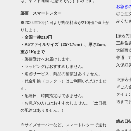
は、ヤマト運輸 宅急便 がおすすめです。
お急ぎ
郵便 スマートレター
◎ご注
みくだ
※2024年10月1日より郵便料金が210円に値上が
りします。
[振込先]
・
全国一律210円
三井住
・
A5ファイルサイズ（25×17cm）、厚さ2cm、
大阪西
重さ1Kgまで
普通 70
・郵便受けへお届けします。
久保好
・ラッピングはおすすめしません。
・追跡サービス、商品の補償はありません。
※振込
・代金引換（コレクト）はご利用いただけませ
※ご入
ん。
タイミ
・配達日、時間指定はできません。
送まで
・お急ぎの方にはおすすめしません。（土日祝
の配達はありません。）
締め日払
※サイズオーバーなど、スマートレターで送れ
チャル