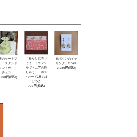
「暮らしに寄り
段のケーキプ
糸ボタンのイヤ
そう トランシ
ートスタンド
リング／OZAKI
ルヴァニアの刺
ミント色）／
3,080円(税込)
しゅう」 ポス
チェコ
トカード1枚おま
,200円(税込)
けつき
770円(税込)