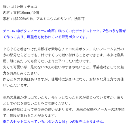
買いつけた国：チェコ
内容：直径16mm／5個
素材：綿100%の糸、アルミニウムのリング、洗濯可
チェコの糸ボタンメーカーの倉庫に眠っていたデッドストック。2色の糸を混ぜ
て作ってあり、廃盤色も使われている限定ボタンです。
ぐるぐると巻きつけた糸模様が素敵なチェコの糸ボタン。丸いフレーム以外の
糸の部分ならどこでも、針ですくって縫い付けることができます。本来は寝具
用、肌にあたっても痛くないように平べったい造りです。
丸くて可愛い形、足のないゆえの使いやすさや軽いこと。手芸素材としての魅
力をお楽しみください。
作るときの表裏はありますが、使用時に決まりはなく、お好きな見え方でお使
いいただけます。
※糸の最後が少し出ていたり、モケッとなったものが混じっていますが、造り
としてやむを得ないことをご理解ください。
※入荷時期によって多少色の違いがあります。 為替の変動やメーカーの諸事情
で、値段が変わることがあります。
※このセットに入っているボタンの１個ずつの販売はありません。