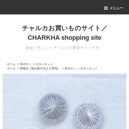
メニュー
チャルカお買いものサイト／
CHARKHA shopping site
東欧・手しごと チャルカの通販サイトです。
ホーム
>
糸ボタン
>
ボタンセット
ホーム
>
卸商品（卸お取引先さま専用）
>
糸ボタン
>
ボタンセット