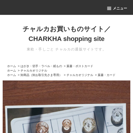
メニュー
チャルカお買いものサイト／
CHARKHA shopping site
東欧・手しごと チャルカの通販サイトです。
ホーム
>
はがき・切手・ラベル・紙もの
>
葉書・ポストカード
ホーム
>
チャルカオリジナル
ホーム
>
卸商品（卸お取引先さま専用）
>
チャルカオリジナル
>
葉書・カード