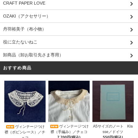
CRAFT PAPER LOVE
OZAKI（アクセサリー）
丹羽裕美子（布小物）
役に立たないねこ
卸商品（卸お取引先さま専用）
おすすめ商品
ヴィンテージつけ
A5サイズのノート Kla
ヴィンテージつけ
襟（手編み）／チェコ
sse／ドイツ
襟（ボビンレース）／チ
7,700円(税込)
550円(税込)
ェコ