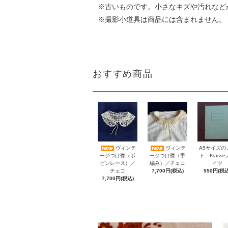
※古いものです。小さなキズや汚れなど
※撮影小道具は商品には含まれません。
おすすめ商品
A5サイズの
ヴィンテ
ヴィンテ
ト Klass
ージつけ襟（ボ
ージつけ襟（手
イツ
ビンレース）／
編み）／チェコ
550円(税込
チェコ
7,700円(税込)
7,700円(税込)