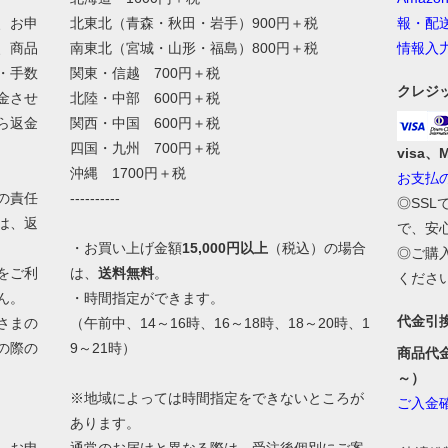
、お申
北東北（青森・秋田・岩手）900円＋税
報・配
、商品
南東北（宮城・山形・福島）800円＋税
情報入
・手数
関東・信越 700円＋税
クレジ
金させ
北陸・中部 600円＋税
ら返金
関西・中国 600円＋税
四国・九州 700円＋税
visa、
沖縄 1700円＋税
お支払
の責任
----------
◎SS
は、返
で、安
・お買い上げ金額
15,000円以上
（税込）の場合
◎ご購
をご利
は、
送料無料
。
くださ
ん。
・時間指定ができます。
代金引
さまの
（午前中、14～16時、16～18時、18～20時、1
の際の
9～21時）
商品代
。
～）
※地域によっては時間指定をできないところが
ご入金
あります。
、お申
通常のお届けと異なる際は、受注後個別にご案