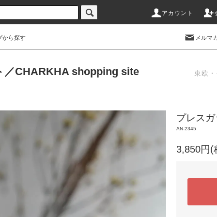
アカウント
プから探す
メルマ
RKHA shopping site
東欧・
プレスガ
AN-2345
3,850円