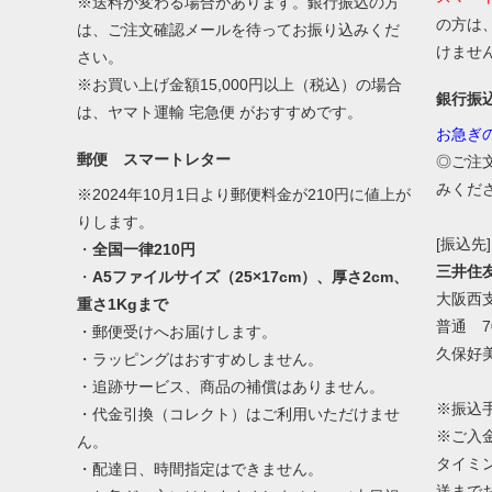
※送料が変わる場合があります。銀行振込の方
の方は
は、ご注文確認メールを待ってお振り込みくだ
けませ
さい。
※お買い上げ金額15,000円以上（税込）の場合
銀行振
は、ヤマト運輸 宅急便 がおすすめです。
お急ぎ
郵便 スマートレター
◎ご注
みくだ
※2024年10月1日より郵便料金が210円に値上が
りします。
[振込先]
・
全国一律210円
三井住
・
A5ファイルサイズ（25×17cm）、厚さ2cm、
大阪西
重さ1Kgまで
普通 70
・郵便受けへお届けします。
久保好
・ラッピングはおすすめしません。
・追跡サービス、商品の補償はありません。
※振込
・代金引換（コレクト）はご利用いただけませ
※ご入
ん。
タイミ
・配達日、時間指定はできません。
送まで