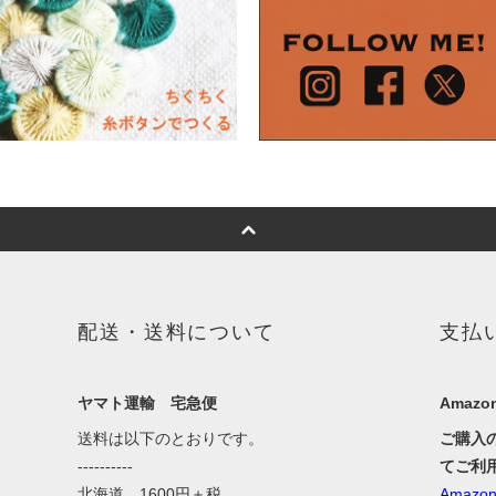
配送・送料について
支払
ヤマト運輸 宅急便
Amazon
送料は以下のとおりです。
ご購入
----------
てご利
北海道 1600円＋税
Amaz