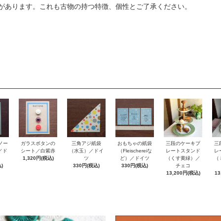
があります。これも古物の持つ特徴、個性とご了承ください。
ノー
おもちゃの紙袋
ガラスボタンの
三角アジ紙袋
三段のケーキプ
三
e／ド
（Fleischereiな
シート／白紫赤
（水玉）／ドイ
レートスタンド
レ
ど）／ドイツ
1,320円(税込)
ツ
（くす黄緑）／
（
)
330円(税込)
330円(税込)
チェコ
13,200円(税込)
13