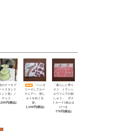
「暮らしに寄り
段のケーキプ
「ハンガ
そう トランシ
ートスタンド
リーそしてルー
ルヴァニアの刺
ミント色）／
マニアへ 刺し
しゅう」 ポス
チェコ
ゅうをめぐる
トカード1枚おま
,200円(税込)
旅」
けつき
1,100円(税込)
770円(税込)