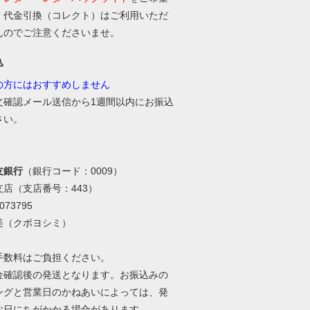
、代金引換（コレクト）はご利用いただ
んのでご注意くださいませ。
込
の方にはおすすめしません
文確認メール送信から1週間以内にお振込
さい。
友銀行
（銀行コード：0009）
支店（支店番号：443）
73795
美（クボヨシミ）
手数料はご負担ください。
金確認後の発送となります。お振込みの
ングと営業日のかねあいによっては、発
お日にちがかかる場合があります。