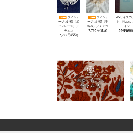
A5サイズの
ヴィンテ
ヴィンテ
ト Klass
ージつけ襟（ボ
ージつけ襟（手
イツ
ビンレース）／
編み）／チェコ
550円(税込
チェコ
7,700円(税込)
7,700円(税込)