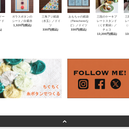
ノー
おもちゃの紙袋
ガラスボタンの
三角アジ紙袋
三段のケーキプ
三
e／ド
（Fleischereiな
シート／白紫赤
（水玉）／ドイ
レートスタンド
レ
ど）／ドイツ
1,320円(税込)
ツ
（くす黄緑）／
（
)
330円(税込)
330円(税込)
チェコ
13,200円(税込)
13