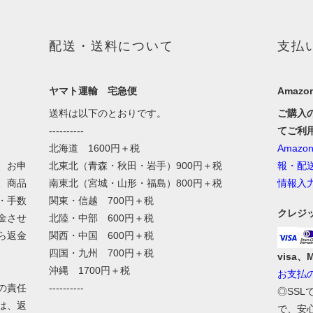
配送・送料について
支払
ヤマト運輸 宅急便
Amazon
送料は以下のとおりです。
ご購入
----------
てご利
北海道 1600円＋税
Amaz
、お申
北東北（青森・秋田・岩手）900円＋税
報・配
、商品
南東北（宮城・山形・福島）800円＋税
情報入
・手数
関東・信越 700円＋税
クレジ
金させ
北陸・中部 600円＋税
ら返金
関西・中国 600円＋税
四国・九州 700円＋税
visa、
沖縄 1700円＋税
お支払
の責任
----------
◎SS
は、返
で、安