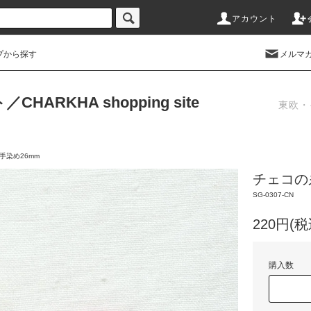
アカウント
プから探す
メルマ
RKHA shopping site
東欧・
手染め26mm
チェコの
SG-0307-CN
220円(税
購入数