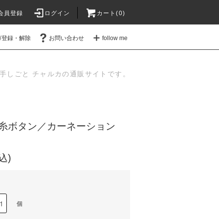
会員登録
ログイン
カート(
0
)
ガ登録・解除
お問い合わせ
follow me
手しごと チャルカの通販サイトです。
糸ボタン／カーネーション
込)
個