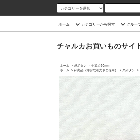
ホーム
カテゴリーから探す
グルー
チャルカお買いものサイト／CHA
ホーム
>
糸ボタン
>
手染め26mm
ホーム
>
卸商品（卸お取引先さま専用）
>
糸ボタン
>