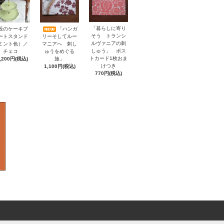
「暮らしに寄り
段のケーキプ
「ハンガ
そう トランシ
ートスタンド
リーそしてルー
ルヴァニアの刺
ミント色）／
マニアへ 刺し
しゅう」 ポス
チェコ
ゅうをめぐる
トカード1枚おま
,200円(税込)
旅」
けつき
1,100円(税込)
770円(税込)