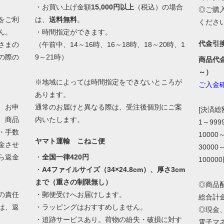
・お買い上げ金額
15,000円以上
（税込）の場合
◎ご購
をご利
は、
送料無料
。
くださ
ん。
・時間指定ができます。
代金引
さまの
（午前中、14～16時、16～18時、18～20時、1
の際の
9～21時）
商品代
。
～）
※地域によっては時間指定をできないところが
ご入金
あります。
、お申
通常のお届けと異なる際は、受注後個別にご案
[決済
、商品
内いたします。
1～99
・手数
10000
ヤマト運輸 こねこ便
金させ
30000
ら返金
・
全国一律420円
10000
・
A4ファイルサイズ（34×24.8cm）、厚さ3cm
まで（重さの制限無し）
◎商品
の責任
・郵便受けへお届けします。
総合計
は、返
・ラッピングはおすすめしません。
◎現金
・追跡サービスあり。荷物の紛失・破損に対す
電子マ