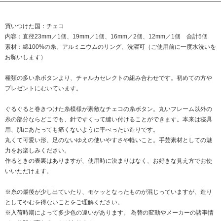
買いつけた国：チェコ
内容：直径23mm／1個、19mm／1個、16mm／2個、12mm／1個 合計5個
素材：綿100%の糸、アルミニウムのリング、洗濯可（ご使用前に一度水洗いを
お願いします）
種類の多い糸ボタンより、チャルカセレクトの組み合わせです。初めての方や
プレゼントにむいています。
ぐるぐると巻きつけた糸模様が素敵なチェコの糸ボタン。丸いフレーム以外の
糸の部分ならどこでも、針ですくって縫い付けることができます。本来は寝具
用、肌にあたっても痛くないように平べったい造りです。
丸くて可愛い形、足のないゆえの使いやすさや軽いこと。手芸素材としての魅
力をお楽しみください。
作るときの表裏はありますが、使用時に決まりはなく、お好きな見え方でお使
いいただけます。
※糸の最後が少し出ていたり、モケッとなったものが混じっていますが、造り
としてやむを得ないことをご理解ください。
※入荷時期によって多少色の違いがあります。 為替の変動やメーカーの諸事情