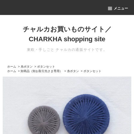
メニュー
チャルカお買いものサイト／
CHARKHA shopping site
東欧・手しごと チャルカの通販サイトです。
ホーム
>
糸ボタン
>
ボタンセット
ホーム
>
卸商品（卸お取引先さま専用）
>
糸ボタン
>
ボタンセット