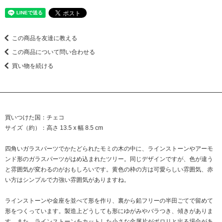
この商品を友達に教える
この商品について問い合わせる
買い物を続ける
買いつけた国：チェコ
サイズ（約）：高さ 13.5 x 幅 8.5 cm
四角いガラスパーツでかたどられたモミの木の中に、ラインストーンやアーモ
ンド形のガラスパーツがはめ込まれたツリー。同じデザインですが、色が違う
と雰囲気が変わるのがおもしろいです。黄色の枠の方は可愛らしい雰囲気、赤
い方はシンプルで力強い雰囲気がありますね。
ラインストーンや金座を並べて形を作り、裏から鉛フリーの半田ごてで留めて
形をつくっています。製造上どうしても形にゆがみやバラつき、傾きがありま
す。また、ラインストーンをカットした小さな金属片がポロリと出る場合があ