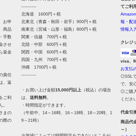
----------
てご利
北海道 1600円＋税
Amaz
、お申
北東北（青森・秋田・岩手）900円＋税
報・配
、商品
南東北（宮城・山形・福島）800円＋税
情報入
・手数
関東・信越 700円＋税
クレジ
金させ
北陸・中部 600円＋税
ら返金
関西・中国 600円＋税
四国・九州 700円＋税
visa、
沖縄 1700円＋税
お支払
の責任
----------
◎SS
は、返
で、安
・お買い上げ金額
15,000円以上
（税込）の場合
◎ご購
をご利
は、
送料無料
。
くださ
ん。
・時間指定ができます。
代金引
さまの
（午前中、14～16時、16～18時、18～20時、1
の際の
9～21時）
商品代
。
～）
※地域によっては時間指定をできないところが