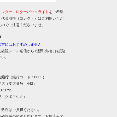
トレター・レターパックライト
をご希望
、代金引換（コレクト）はご利用いただ
んのでご注意くださいませ。
込
の方にはおすすめしません
文確認メール送信から1週間以内にお振込
さい。
友銀行
（銀行コード：0009）
支店（支店番号：443）
73795
美（クボヨシミ）
手数料はご負担ください。
金確認後の発送となります。お振込みの