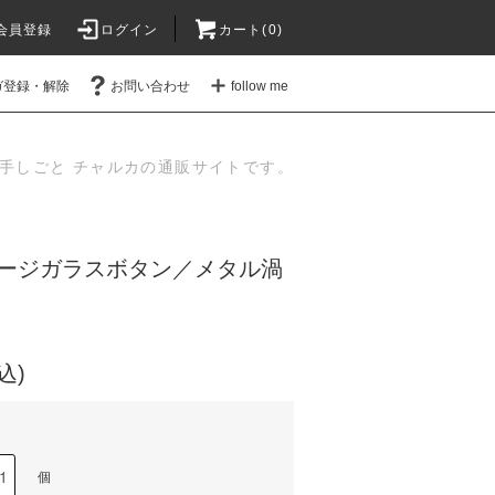
会員登録
ログイン
カート(
0
)
ガ登録・解除
お問い合わせ
follow me
手しごと チャルカの通販サイトです。
ージガラスボタン／メタル渦
込)
個