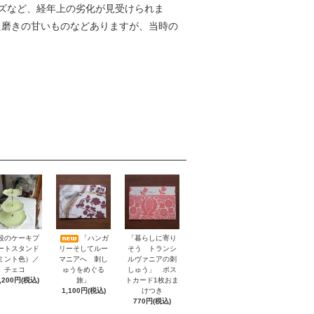
ズなど、経年上の劣化が見受けられま
た磨きの甘いものなどありますが、当時の
「暮らしに寄り
段のケーキプ
「ハンガ
そう トランシ
ートスタンド
リーそしてルー
ルヴァニアの刺
ミント色）／
マニアへ 刺し
しゅう」 ポス
チェコ
ゅうをめぐる
トカード1枚おま
,200円(税込)
旅」
けつき
1,100円(税込)
770円(税込)