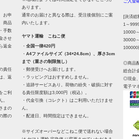
ご入金
あります。
、お申
通常のお届けと異なる際は、受注後個別にご案
[決済
、商品
内いたします。
1～99
・手数
10000
ヤマト運輸 こねこ便
金させ
30000
ら返金
・
全国一律420円
10000
・
A4ファイルサイズ（34×24.8cm）、厚さ3cm
まで（重さの制限無し）
◎商品
の責任
・郵便受けへお届けします。
総合計
は、返
・ラッピングはおすすめしません。
◎現金
・追跡サービスあり。荷物の紛失・破損に対す
電子マ
をご利
る責任限度額は3,000円（税込）。
ん。
・代金引換（コレクト）はご利用いただけませ
さまの
ん。
の際の
・配達日、時間指定はできません。
。
※サイズオーバーなどこねこ便で送れない場合