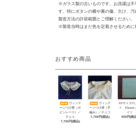
※ガラス製の古いものです。お洗濯は不
す。特にボタンの横や裏の傷、欠け、汚
製造方法の許容範囲とご理解ください。
※製造当時はまだ色を定着させるために
おすすめ商品
A5サイズの
ヴィンテ
ヴィンテ
ト Klass
ージつけ襟（ボ
ージつけ襟（手
イツ
ビンレース）／
編み）／チェコ
550円(税込
チェコ
7,700円(税込)
7,700円(税込)