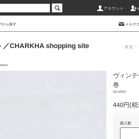
アカウント
プから探す
メルマ
RKHA shopping site
東欧・
4mm）
ヴィンテ
巻
SG-0552
440円(税
購入数