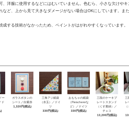
可、洋服に使用するなどにはむいていません。色むら、小さな欠けやキ
れなど、上から見て大きなダメージがない場合はOKにしています。ま
焼成する技術がなかったため、ペイントがはがれやすくなっています。
ノー
おもちゃの紙袋
ガラスボタンの
三角アジ紙袋
三段のケーキプ
三
e／ド
（Fleischereiな
シート／白紫赤
（水玉）／ドイ
レートスタンド
レ
ど）／ドイツ
1,320円(税込)
ツ
（くす黄緑）／
（
)
330円(税込)
330円(税込)
チェコ
13,200円(税込)
13