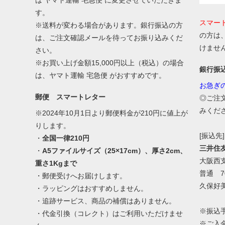
は ヤマト運輸 宅急便 に変更させていただきま
す。
スマー
※送料が変わる場合があります。銀行振込の方
の方は
は、ご注文確認メールを待ってお振り込みくだ
けませ
さい。
※お買い上げ金額15,000円以上（税込）の場合
銀行振
は、ヤマト運輸 宅急便 がおすすめです。
お急ぎ
郵便 スマートレター
◎ご注
みくだ
※2024年10月1日より郵便料金が210円に値上が
りします。
[振込先]
・
全国一律210円
三井住
・
A5ファイルサイズ（25×17cm）、厚さ2cm、
大阪西
重さ1Kgまで
普通 70
・郵便受けへお届けします。
久保好
・ラッピングはおすすめしません。
・追跡サービス、商品の補償はありません。
※振込
・代金引換（コレクト）はご利用いただけませ
※ご入