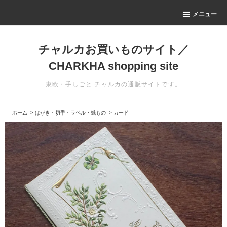
メニュー
チャルカお買いものサイト／
CHARKHA shopping site
東欧・手しごと チャルカの通販サイトです。
ホーム
>
はがき・切手・ラベル・紙もの
>
カード