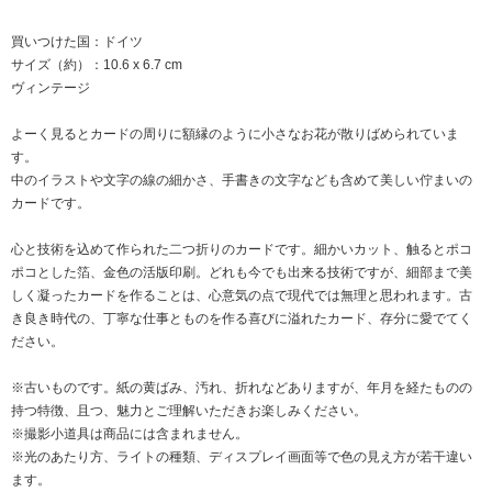
買いつけた国：ドイツ
サイズ（約）：10.6 x 6.7 cm
ヴィンテージ
よーく見るとカードの周りに額縁のように小さなお花が散りばめられていま
す。
中のイラストや文字の線の細かさ、手書きの文字なども含めて美しい佇まいの
カードです。
心と技術を込めて作られた二つ折りのカードです。細かいカット、触るとポコ
ポコとした箔、金色の活版印刷。どれも今でも出来る技術ですが、細部まで美
しく凝ったカードを作ることは、心意気の点で現代では無理と思われます。古
き良き時代の、丁寧な仕事とものを作る喜びに溢れたカード、存分に愛でてく
ださい。
※古いものです。紙の黄ばみ、汚れ、折れなどありますが、年月を経たものの
持つ特徴、且つ、魅力とご理解いただきお楽しみください。
※撮影小道具は商品には含まれません。
※光のあたり方、ライトの種類、ディスプレイ画面等で色の見え方が若干違い
ます。