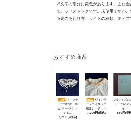
※文字の部分に変色があります。また金
※デッドストックです。未使用ですが、
※光のあたり方、ライトの種類、ディス
おすすめ商品
A5サイズの
ヴィンテ
ヴィンテ
ト Klass
ージつけ襟（ボ
ージつけ襟（手
イツ
ビンレース）／
編み）／チェコ
550円(税込
チェコ
7,700円(税込)
7,700円(税込)