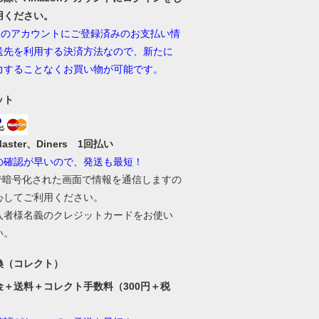
用ください。
onのアカウントにご登録済みのお支払い情
送先を利用する決済方法なので、新たに
力することなくお買い物が可能です。
ット
Master、Diners 1回払い
の確認が早いので、発送も最短！
Lで暗号化された画面で情報を通信しますの
心してご利用ください。
入者様名義のクレジットカードをお使い
い。
換（コレクト）
金＋送料＋コレクト手数料（300円＋税