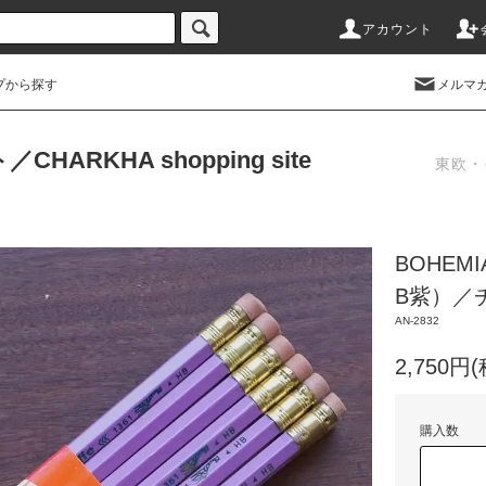
アカウント
プから探す
メルマ
RKHA shopping site
東欧・
BOHEM
B紫）／
AN-2832
2,750円
購入数