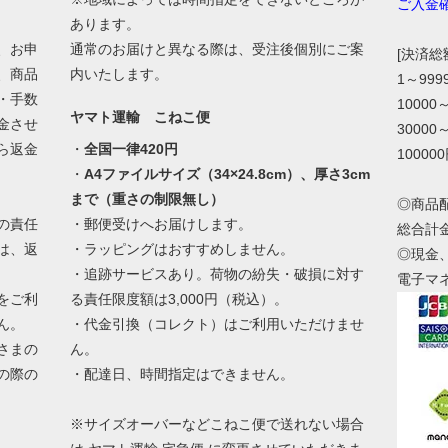
ご入金
あります。
、お申
通常のお届けと異なる際は、受注後個別にご案
[決済
、商品
内いたします。
1～99
・手数
10000
ヤマト運輸 こねこ便
金させ
30000
ら返金
・
全国一律420円
10000
・
A4ファイルサイズ（34×24.8cm）、厚さ3cm
まで（重さの制限無し）
◎商品
の責任
・郵便受けへお届けします。
総合計
は、返
・ラッピングはおすすめしません。
◎現金
・追跡サービスあり。荷物の紛失・破損に対す
電子マ
をご利
る責任限度額は3,000円（税込）。
ん。
・代金引換（コレクト）はご利用いただけませ
さまの
ん。
の際の
・配達日、時間指定はできません。
。
※サイズオーバーなどこねこ便で送れない場合