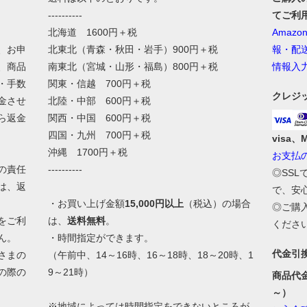
----------
てご利
北海道 1600円＋税
Amaz
、お申
北東北（青森・秋田・岩手）900円＋税
報・配
、商品
南東北（宮城・山形・福島）800円＋税
情報入
・手数
関東・信越 700円＋税
クレジ
金させ
北陸・中部 600円＋税
ら返金
関西・中国 600円＋税
四国・九州 700円＋税
visa、
沖縄 1700円＋税
お支払
の責任
----------
◎SS
は、返
で、安
・お買い上げ金額
15,000円以上
（税込）の場合
◎ご購
をご利
は、
送料無料
。
くださ
ん。
・時間指定ができます。
代金引
さまの
（午前中、14～16時、16～18時、18～20時、1
の際の
9～21時）
商品代
。
～）
※地域によっては時間指定をできないところが