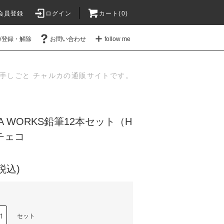
会員登録
ログイン
カート(
0
)
ガ登録・解除
お問い合わせ
follow me
手しごと チャルカの通販サイトです。
IA WORKS鉛筆12本セット（H
チェコ
(税込)
セット