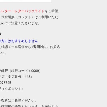
トレター・レターパックライト
をご希望
、代金引換（コレクト）はご利用いただ
んのでご注意くださいませ。
込
の方にはおすすめしません
文確認メール送信から1週間以内にお振込
さい。
友銀行
（銀行コード：0009）
支店（支店番号：443）
73795
美（クボヨシミ）
手数料はご負担ください。
金確認後の発送となります。お振込みの