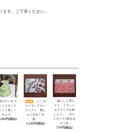
ります。ご了承ください。
「暮らしに寄り
段のケーキプ
「ハンガ
そう トランシ
ートスタンド
リーそしてルー
ルヴァニアの刺
ミント色）／
マニアへ 刺し
しゅう」 ポス
チェコ
ゅうをめぐる
トカード1枚おま
,200円(税込)
旅」
けつき
1,100円(税込)
770円(税込)