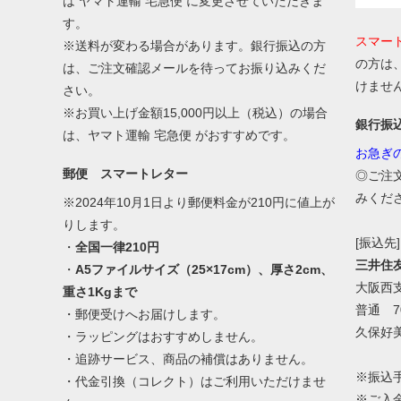
は ヤマト運輸 宅急便 に変更させていただきま
す。
スマー
※送料が変わる場合があります。銀行振込の方
の方は
は、ご注文確認メールを待ってお振り込みくだ
けませ
さい。
※お買い上げ金額15,000円以上（税込）の場合
銀行振
は、ヤマト運輸 宅急便 がおすすめです。
お急ぎ
郵便 スマートレター
◎ご注
みくだ
※2024年10月1日より郵便料金が210円に値上が
りします。
[振込先]
・
全国一律210円
三井住
・
A5ファイルサイズ（25×17cm）、厚さ2cm、
大阪西
重さ1Kgまで
普通 70
・郵便受けへお届けします。
久保好
・ラッピングはおすすめしません。
・追跡サービス、商品の補償はありません。
※振込
・代金引換（コレクト）はご利用いただけませ
※ご入