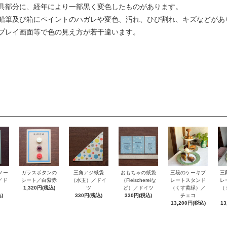
具部分に、経年により一部黒く変色したものがあります。
鉛筆及び箱にペイントのハガレや変色、汚れ、ひび割れ、キズなどがあ
プレイ画面等で色の見え方が若干違います。
ノー
おもちゃの紙袋
ガラスボタンの
三角アジ紙袋
三段のケーキプ
三
e／ド
（Fleischereiな
シート／白紫赤
（水玉）／ドイ
レートスタンド
レ
ど）／ドイツ
1,320円(税込)
ツ
（くす黄緑）／
（
)
330円(税込)
330円(税込)
チェコ
13,200円(税込)
13