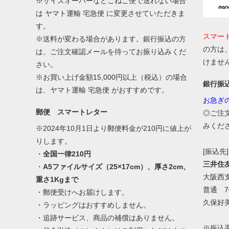
※サイズオーバーなどこねこ便で送れない場合
は ヤマト運輸 宅急便 に変更させていただきま
す。
スマー
※送料が変わる場合があります。銀行振込の方
の方は
は、ご注文確認メールを待ってお振り込みくだ
けませ
さい。
※お買い上げ金額15,000円以上（税込）の場合
銀行振
は、ヤマト運輸 宅急便 がおすすめです。
お急ぎ
郵便 スマートレター
◎ご注
みくだ
※2024年10月1日より郵便料金が210円に値上が
りします。
[振込先]
・
全国一律210円
三井住
・
A5ファイルサイズ（25×17cm）、厚さ2cm、
大阪西
重さ1Kgまで
普通 70
・郵便受けへお届けします。
久保好
・ラッピングはおすすめしません。
・追跡サービス、商品の補償はありません。
※振込