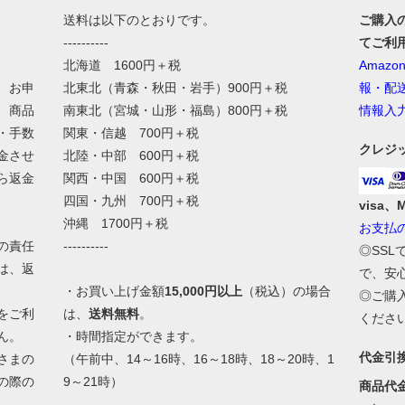
送料は以下のとおりです。
ご購入
----------
てご利
北海道 1600円＋税
Amaz
、お申
北東北（青森・秋田・岩手）900円＋税
報・配
、商品
南東北（宮城・山形・福島）800円＋税
情報入
・手数
関東・信越 700円＋税
クレジ
金させ
北陸・中部 600円＋税
ら返金
関西・中国 600円＋税
四国・九州 700円＋税
visa、
沖縄 1700円＋税
お支払
の責任
----------
◎SS
は、返
で、安
・お買い上げ金額
15,000円以上
（税込）の場合
◎ご購
をご利
は、
送料無料
。
くださ
ん。
・時間指定ができます。
代金引
さまの
（午前中、14～16時、16～18時、18～20時、1
の際の
9～21時）
商品代
。