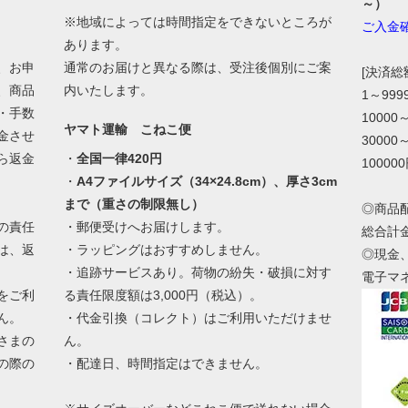
～）
※地域によっては時間指定をできないところが
ご入金
あります。
、お申
通常のお届けと異なる際は、受注後個別にご案
[決済
、商品
内いたします。
1～99
・手数
10000
ヤマト運輸 こねこ便
金させ
30000
ら返金
・
全国一律420円
10000
・
A4ファイルサイズ（34×24.8cm）、厚さ3cm
まで（重さの制限無し）
◎商品
の責任
・郵便受けへお届けします。
総合計
は、返
・ラッピングはおすすめしません。
◎現金
・追跡サービスあり。荷物の紛失・破損に対す
電子マ
をご利
る責任限度額は3,000円（税込）。
ん。
・代金引換（コレクト）はご利用いただけませ
さまの
ん。
の際の
・配達日、時間指定はできません。
。