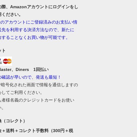
の際、Amazonアカウントにログインをし
用ください。
onのアカウントにご登録済みのお支払い情
送先を利用する決済方法なので、新たに
力することなくお買い物が可能です。
ット
Master、Diners 1回払い
の確認が早いので、発送も最短！
Lで暗号化された画面で情報を通信しますの
心してご利用ください。
入者様名義のクレジットカードをお使い
い。
換（コレクト）
金＋送料＋コレクト手数料（300円＋税