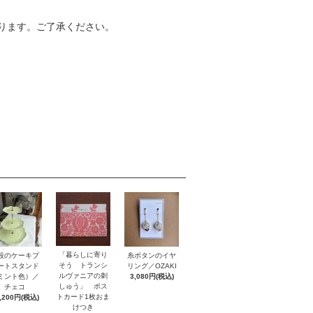
ります。ご了承ください。
「暮らしに寄り
段のケーキプ
糸ボタンのイヤ
そう トランシ
ートスタンド
リング／OZAKI
ルヴァニアの刺
ミント色）／
3,080円(税込)
しゅう」 ポス
チェコ
トカード1枚おま
,200円(税込)
けつき