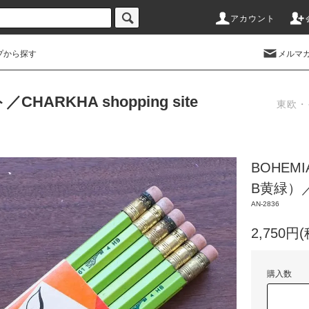
アカウント
プから探す
メルマ
RKHA shopping site
東欧・
BOHEM
B黄緑）
AN-2836
2,750円
購入数