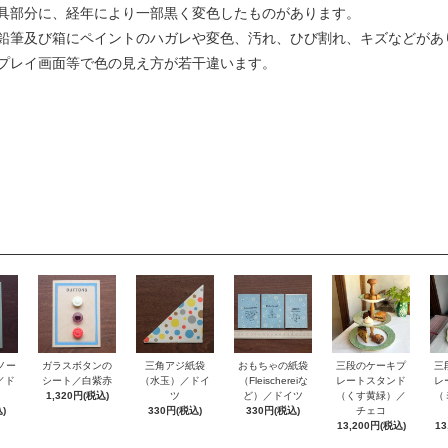
具部分に、経年により一部黒く変色したものがあります。
鉛筆及び箱にペイントのハガレや変色、汚れ、ひび割れ、キズなどがあ
プレイ画面等で色の見え方が若干違います。
ノー
おもちゃの紙袋
ガラスボタンの
三角アジ紙袋
三段のケーキプ
三
e／ド
（Fleischereiな
シート／白紫赤
（水玉）／ドイ
レートスタンド
レ
ど）／ドイツ
1,320円(税込)
ツ
（くす黄緑）／
（
)
330円(税込)
330円(税込)
チェコ
13,200円(税込)
13