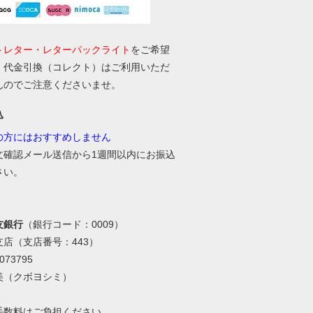
トレター・レターパックライト
をご希望
、代金引換（コレクト）はご利用いただ
んのでご注意くださいませ。
込
の方にはおすすめしません
文確認メール送信から1週間以内にお振込
さい。
友銀行
（銀行コード：0009）
支店（支店番号：443）
73795
美（クボヨシミ）
手数料はご負担ください。