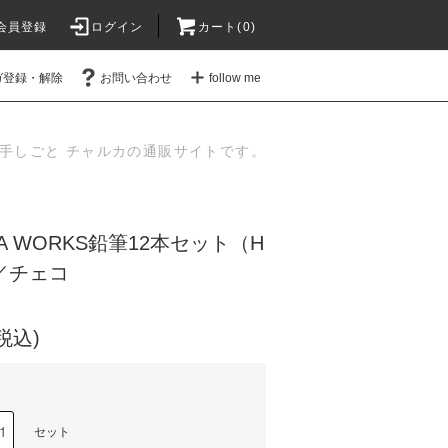
会員登録
ログイン
カート(
0
)
ガ登録・解除
お問い合わせ
follow me
手しごと チャルカの通販サイトです。
IA WORKS鉛筆12本セット（H
／チェコ
(税込)
セット