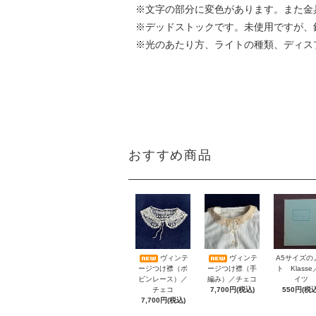
※文字の部分に変色があります。また金
※デッドストックです。未使用ですが、
※光のあたり方、ライトの種類、ディス
おすすめ商品
A5サイズの
ヴィンテ
ヴィンテ
ト Klass
ージつけ襟（ボ
ージつけ襟（手
イツ
ビンレース）／
編み）／チェコ
550円(税込
チェコ
7,700円(税込)
7,700円(税込)