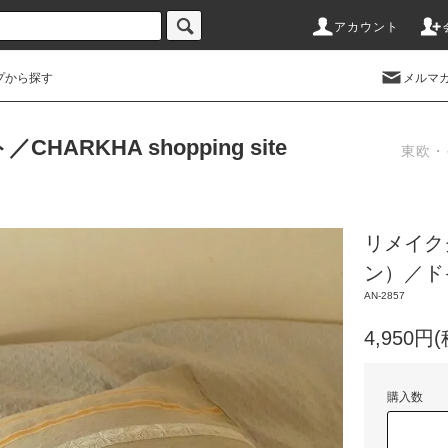
アカウント
プから探す
メルマ
RKHA shopping site
東欧・
リメイク
ン）／ド
AN-2857
4,950円
購入数