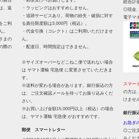
総合計
は、返
・ラッピングはおすすめしません。
◎現金
・追跡サービスあり。荷物の紛失・破損に対す
電子マ
をご利
る責任限度額は3,000円（税込）。
ん。
・代金引換（コレクト）はご利用いただけませ
さまの
ん。
の際の
・配達日、時間指定はできません。
。
※サイズオーバーなどこねこ便で送れない場合
は ヤマト運輸 宅急便 に変更させていただきま
す。
スマー
※送料が変わる場合があります。銀行振込の方
の方は
は、ご注文確認メールを待ってお振り込みくだ
けませ
さい。
※お買い上げ金額15,000円以上（税込）の場合
銀行振
は、ヤマト運輸 宅急便 がおすすめです。
お急ぎ
郵便 スマートレター
◎ご注
みくだ