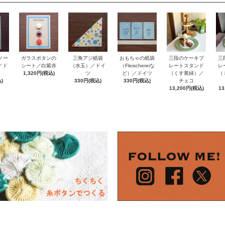
ノー
おもちゃの紙袋
ガラスボタンの
三角アジ紙袋
三段のケーキプ
三
e／ド
（Fleischereiな
シート／白紫赤
（水玉）／ドイ
レートスタンド
レ
ど）／ドイツ
1,320円(税込)
ツ
（くす黄緑）／
（
)
330円(税込)
330円(税込)
チェコ
13,200円(税込)
13