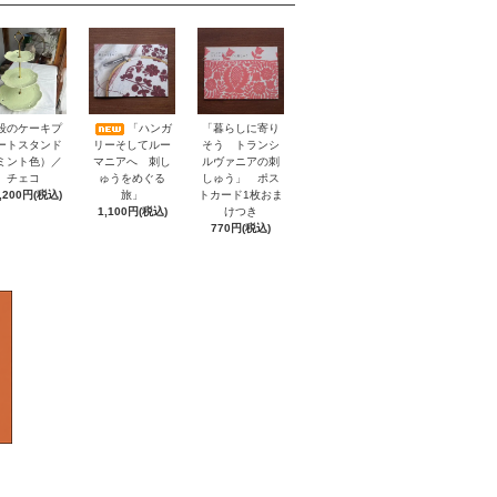
「暮らしに寄り
段のケーキプ
「ハンガ
そう トランシ
ートスタンド
リーそしてルー
ルヴァニアの刺
ミント色）／
マニアへ 刺し
しゅう」 ポス
チェコ
ゅうをめぐる
トカード1枚おま
,200円(税込)
旅」
けつき
1,100円(税込)
770円(税込)