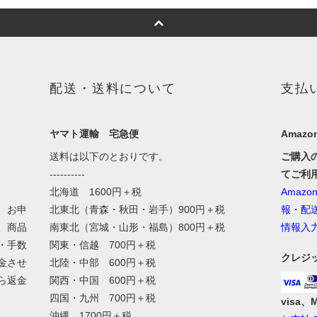
配送・送料について
支払
ヤマト運輸 宅急便
Amazon
送料は以下のとおりです。
ご購入
----------
てご利
北海道 1600円＋税
Amaz
、お申
北東北（青森・秋田・岩手）900円＋税
報・配
、商品
南東北（宮城・山形・福島）800円＋税
情報入
・手数
関東・信越 700円＋税
クレジ
金させ
北陸・中部 600円＋税
ら返金
関西・中国 600円＋税
四国・九州 700円＋税
visa、
沖縄 1700円＋税