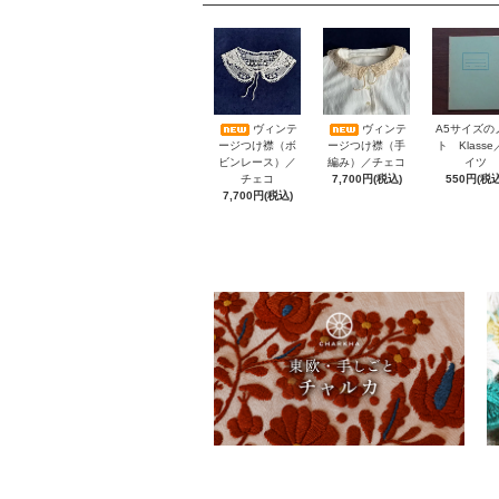
A5サイズの
ヴィンテ
ヴィンテ
ト Klass
ージつけ襟（ボ
ージつけ襟（手
イツ
ビンレース）／
編み）／チェコ
550円(税込
チェコ
7,700円(税込)
7,700円(税込)