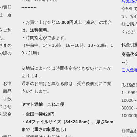
お支払
の責任
----------
◎SS
は、返
で、安
・お買い上げ金額
15,000円以上
（税込）の場合
◎ご購
をご利
は、
送料無料
。
くださ
ん。
・時間指定ができます。
代金引
さまの
（午前中、14～16時、16～18時、18～20時、1
の際の
9～21時）
商品代
。
～）
※地域によっては時間指定をできないところが
ご入金
あります。
、お申
通常のお届けと異なる際は、受注後個別にご案
[決済
、商品
内いたします。
1～99
・手数
10000
ヤマト運輸 こねこ便
金させ
30000
ら返金
・
全国一律420円
10000
・
A4ファイルサイズ（34×24.8cm）、厚さ3cm
まで（重さの制限無し）
◎商品
の責任
・郵便受けへお届けします。