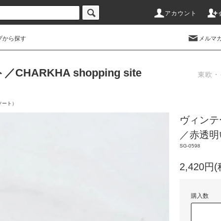
アカウント
プから探す
メルマ
RKHA shopping site
東欧・
ソート）
ヴィンテ
／赤透明
SG-0598
2,420円
購入数