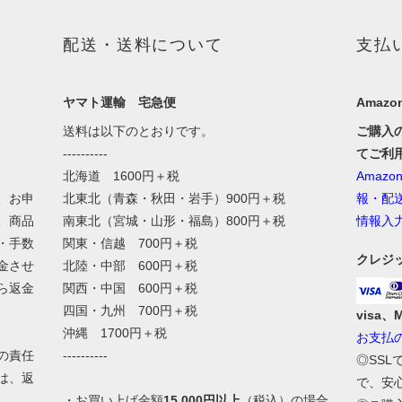
配送・送料について
支払
ヤマト運輸 宅急便
Amazon
送料は以下のとおりです。
ご購入
----------
てご利
北海道 1600円＋税
Amaz
、お申
北東北（青森・秋田・岩手）900円＋税
報・配
、商品
南東北（宮城・山形・福島）800円＋税
情報入
・手数
関東・信越 700円＋税
クレジ
金させ
北陸・中部 600円＋税
ら返金
関西・中国 600円＋税
四国・九州 700円＋税
visa、
沖縄 1700円＋税
お支払
の責任
----------
◎SS
は、返
で、安
・お買い上げ金額
15,000円以上
（税込）の場合