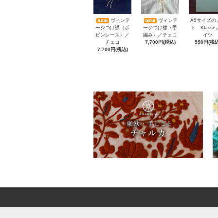
A5サイズの
ヴィンテ
ヴィンテ
ト Klass
ージつけ襟（ボ
ージつけ襟（手
イツ
ビンレース）／
編み）／チェコ
550円(税込
チェコ
7,700円(税込)
7,700円(税込)