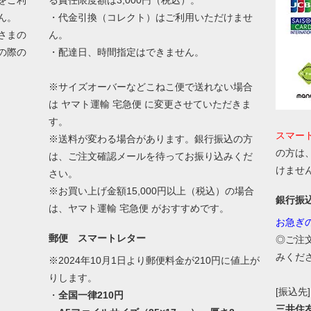
をご利
る責任限度額は3,000円（税込）。
ん。
・代金引換（コレクト）はご利用いただけませ
さまの
ん。
の際の
・配達日、時間指定はできません。
。
※サイズオーバーなどこねこ便で送れない場合
は ヤマト運輸 宅急便 に変更させていただきま
す。
スマー
※送料が変わる場合があります。銀行振込の方
の方は
は、ご注文確認メールを待ってお振り込みくだ
けませ
さい。
※お買い上げ金額15,000円以上（税込）の場合
銀行振
は、ヤマト運輸 宅急便 がおすすめです。
お急ぎ
郵便 スマートレター
◎ご注
みくだ
※2024年10月1日より郵便料金が210円に値上が
りします。
[振込先]
・
全国一律210円
三井住