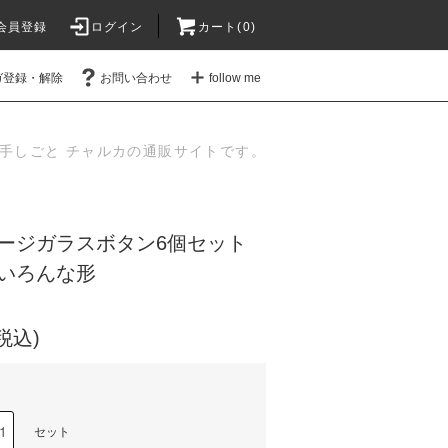
会員登録
ログイン
カート(
0
)
ガ登録・解除
お問い合わせ
follow me
手しごと チャルカの通販サイトです。
ージガラスボタン6個セット
いろんな形
(税込)
セット