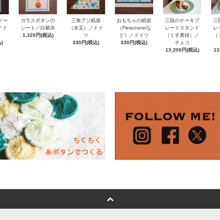
ノー
おもちゃの紙袋
ガラスボタンの
三角アジ紙袋
三段のケーキプ
三
e／ド
（Fleischereiな
シート／白紫赤
（水玉）／ドイ
レートスタンド
レ
ど）／ドイツ
1,320円(税込)
ツ
（くす黄緑）／
（
)
330円(税込)
330円(税込)
チェコ
13,200円(税込)
13