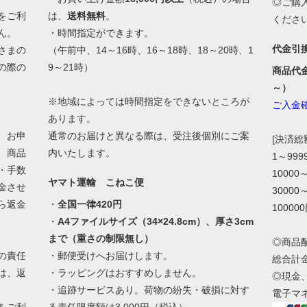
◎ご購
をご利
は、
送料無料
。
くださ
ん。
・時間指定ができます。
代金引
さまの
（午前中、14～16時、16～18時、18～20時、1
の際の
9～21時）
商品代
。
～）
※地域によっては時間指定をできないところが
ご入金
あります。
、お申
通常のお届けと異なる際は、受注後個別にご案
[決済
、商品
内いたします。
1～99
・手数
10000
ヤマト運輸 こねこ便
金させ
30000
ら返金
・
全国一律420円
10000
・
A4ファイルサイズ（34×24.8cm）、厚さ3cm
まで（重さの制限無し）
◎商品
の責任
・郵便受けへお届けします。
総合計
は、返
・ラッピングはおすすめしません。
◎現金
・追跡サービスあり。荷物の紛失・破損に対す
電子マ