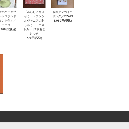
「暮らしに寄り
段のケーキプ
糸ボタンのイヤ
そう トランシ
ートスタンド
リング／OZAKI
ルヴァニアの刺
ミント色）／
3,080円(税込)
しゅう」 ポス
チェコ
トカード1枚おま
,200円(税込)
けつき
770円(税込)