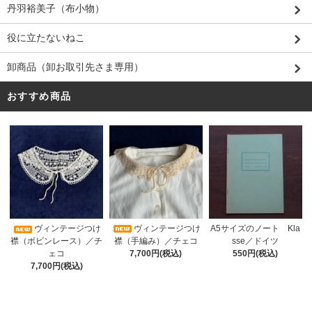
丹羽裕美子（布小物）
役に立たないねこ
卸商品（卸お取引先さま専用）
おすすめ商品
ヴィンテージつけ
A5サイズのノート Kla
ヴィンテージつけ
襟（手編み）／チェコ
sse／ドイツ
襟（ボビンレース）／チ
7,700円(税込)
550円(税込)
ェコ
7,700円(税込)