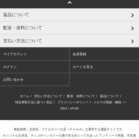
返品について
配送・送料について
支払い方法について
マイアカウント
会員登録
ログイン
カートを見る
お問い合わせ
ホーム
/
支払い方法について
/
配送・送料について
/
返品について
/
特定商取引法に基づく表記
/
プライバシーポリシー
/
メルマガ登録・解除
/ /
RSS
/
ATOM
東欧雑貨・文房具・アクセサリーの店
［チャルカ］
の運営する通販サイトです。
オリジナル文房具、チェコやハンガリーの蚤の市をめぐって出会ったアンティーク雑貨、手芸素