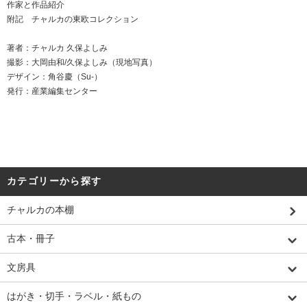
作家と作品紹介
附記 チャルカの東欧コレクション
著者：チャルカ 久保よしみ
撮影：大岡由和/久保よしみ（現地写真）
デザイン：角谷慶（Su-）
発行：産業編集センター
カテゴリーから探す
チャルカの本棚
古本・冊子
文房具
はがき・切手・ラベル・紙もの