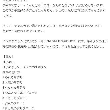
ムも入っています。
手芸本ですが、そこからはみ出て様々なものを感じていただけると思います。
この本が手芸好きの方たちはもちろん、沢山のいろんな方に喜んでもらえます
ように。
そして、チャルカでご購入された方には、糸ボタン２個のおまけつきです！
色やサイズはおまかせください。
インスタグラム（アカウント名：charkha.threadbutton）にて、糸ボタンの使い
方の動画や使用例など紹介していますので、そちらもあわせてご覧ください。
【目次】
はじめに
はじめまして、チェコの糸ボタン
基本の使い方
1 ゆれる耳飾り
2 お花の耳飾り
3 タッセル耳飾り
4 なんとなく丸いブローチ
5 くもくもブローチ
6 お花のブローチ
7 青と黒の実りブローチ