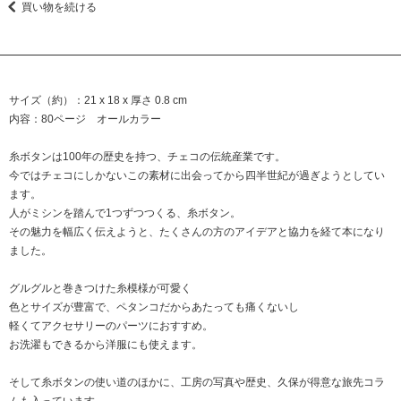
買い物を続ける
サイズ（約）：21 x 18 x 厚さ 0.8 cm
内容：80ページ オールカラー
糸ボタンは100年の歴史を持つ、チェコの伝統産業です。
今ではチェコにしかないこの素材に出会ってから四半世紀が過ぎようとしてい
ます。
人がミシンを踏んで1つずつつくる、糸ボタン。
その魅力を幅広く伝えようと、たくさんの方のアイデアと協力を経て本になり
ました。
グルグルと巻きつけた糸模様が可愛く
色とサイズが豊富で、ペタンコだからあたっても痛くないし
軽くてアクセサリーのパーツにおすすめ。
お洗濯もできるから洋服にも使えます。
そして糸ボタンの使い道のほかに、工房の写真や歴史、久保が得意な旅先コラ