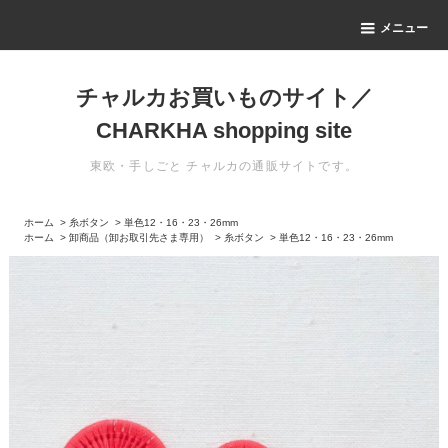
メニュー
チャルカお買いものサイト／
CHARKHA shopping site
東欧・手しごと チャルカの通販サイトです。
ホーム
>
糸ボタン
>
単色12・16・23・26mm
ホーム
>
卸商品（卸お取引先さま専用）
>
糸ボタン
>
単色12・16・23・26mm