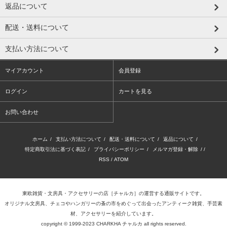
返品について
配送・送料について
支払い方法について
マイアカウント
会員登録
ログイン
カートを見る
お問い合わせ
ホーム
/
支払い方法について
/
配送・送料について
/
返品について
/
特定商取引法に基づく表記
/
プライバシーポリシー
/
メルマガ登録・解除
/ /
RSS
/
ATOM
東欧雑貨・文房具・アクセサリーの店
［チャルカ］
の運営する通販サイトです。
オリジナル文房具、チェコやハンガリーの蚤の市をめぐって出会ったアンティーク雑貨、手芸素
材、アクセサリーを紹介しています。
copyright © 1999-2023 CHARKHA チャルカ all rights reserved.