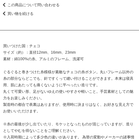
この商品について問い合わせる
買い物を続ける
買いつけた国：チェコ
サイズ（約）：直径12mm、16mm、23mm
素材：綿100%の糸、アルミのフレーム、洗濯可
ぐるぐると巻きつけた糸模様が素敵なチェコの糸ボタン。丸いフレーム以外の
糸の部分ならどこでも、針ですくって縫い付けることができます。本来は寝具
用、肌にあたっても痛くないように平べったい造りです。
丸くて可愛い形、足がないゆえの使いやすさや軽いこと。手芸素材としての魅
力をお楽しみください。
製造時の都合で表裏はありますが、使用時に決まりはなく、お好きな見え方で
お使いいただけます。
※糸の最後が少し出ていたり、モケッとなったものが混じっていますが、造り
としてやむを得ないことをご理解ください。
※入荷時期によって多少色の違いがあります。 為替の変動やメーカーの諸事情