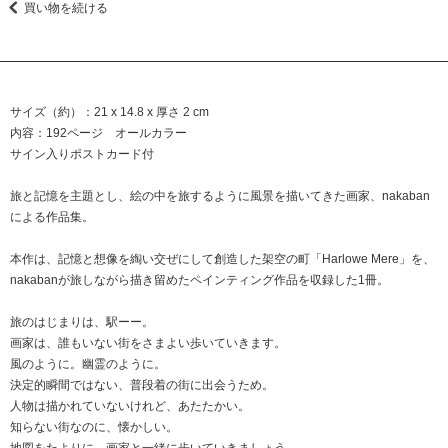
買い物を続ける
サイズ（約）：21 x 14.8 x 厚さ 2 cm
内容：192ページ オールカラー
サイン入りポストカード付
旅と記憶を主題とし、絵の中を旅するように風景を描いてきた画家、nakaban
による作品集。
本作は、記憶と想像を綯い交ぜにして創造した架空の町「Harlowe Mere」を、
nakabanが旅しながら描き留めたペインティング作品を収録した1冊。
旅のはじまりは、駅ーー。
画家は、誰もいない街をさまよい歩いていきます。
風のように。幽霊のように。
決定的瞬間ではない、普段着の街に出会うため。
人物は描かれていないけれど、あたたかい。
知らない街なのに、懐かしい。