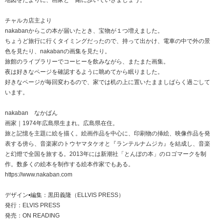
地図をたよりに、画家と一緒に歩いていきましょう。
チャルカ店主より
nakabanからこの本が届いたとき、宝物が１つ増えました。
ちょうど旅行に行くタイミングだったので、持って出かけ、電車の中で外の景
色を見たり、nakabanの画集を見たり。
旅館のライブラリーでコーヒーを飲みながら、またまた画集。
夜は好きなページを確認するように眺めてから眠りました。
好きなページが毎回変わるので、家では机の上に置いたまましばらく過ごして
います。
nakaban なかばん
画家｜1974年広島県生まれ。広島県在住。
旅と記憶を主題に絵を描く。絵画作品を中心に、印刷物の挿絵、映像作品を発
表する傍ら、音楽家のトウヤマタケオと『ランテルナムジカ』を結成し、音楽
と幻燈で全国を旅する。2013年には新潮社「とんぼの本」のロゴマークを制
作。数多くの絵本を制作する絵本作家でもある。
https://www.nakaban.com
デザイン•編集：黒田義隆（ELLVIS PRESS）
発行：ELVIS PRESS
発売：ON READING